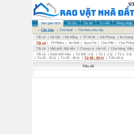
Sàn giao dịch
Tin tức
Dự án
Tư vấn
Đăng nhập
Cần bán
Cho thuê
Tìm theo nhu cầu
Tất cả
|
Hà Nội
|
Đà Nẵng
|
TP HCM
|
Hải Phòng
|
An Giang
Tất cả
|
TP.Pleiku
|
An Khê
|
Ayun Pa
|
Chư Păh
|
Chư Prôn
Tất cả
|
Mặt phố, Mặt tiền
|
Chung cư ,căn hộ
|
Cửa hàng, Văn 
Tất cả
|
Dưới 500 triệu
|
Từ 500 -1 tỷ
|
Từ 1 -2 tỷ
|
Từ 2 -3 tỷ
|
Từ 20 - 30 tỷ
|
Từ 30 - 40 tỷ
|
Từ 40 - 60 tỷ
|
Trên 60 tỷ
Tiêu đề