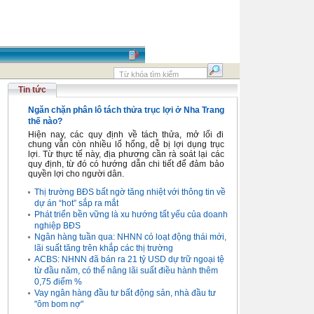
Tin tức
Ngăn chặn phân lô tách thửa trục lợi ở Nha Trang
thế nào?
Hiện nay, các quy định về tách thửa, mở lối đi
chung vẫn còn nhiều lổ hổng, dễ bị lợi dụng trục
lợi. Từ thực tế này, địa phương cần rà soát lại các
quy định, từ đó có hướng dẫn chi tiết để đảm bảo
quyền lợi cho người dân.
Thị trường BĐS bất ngờ tăng nhiệt với thông tin về
dự án “hot” sắp ra mắt
Phát triển bền vững là xu hướng tất yếu của doanh
nghiệp BĐS
Ngân hàng tuần qua: NHNN có loạt động thái mới,
lãi suất tăng trên khắp các thị trường
ACBS: NHNN đã bán ra 21 tỷ USD dự trữ ngoại tệ
từ đầu năm, có thể nâng lãi suất điều hành thêm
0,75 điểm %
Vay ngân hàng đầu tư bất động sản, nhà đầu tư
"ôm bom nợ"