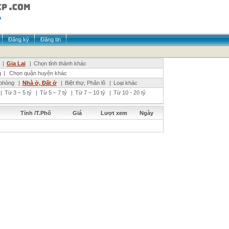
Đăng ký
Đăng tin
|
Gia Lai
|
Chọn tỉnh thành khác
g
|
Chọn quận huyện khác
phòng
|
Nhà ở, Đất ở
|
Biệt thự, Phân lô
|
Loại khác
|
Từ 3 – 5 tỷ
|
Từ 5 – 7 tỷ
|
Từ 7 – 10 tỷ
|
Từ 10 - 20 tỷ
Tỉnh /T.Phố
Giá
Lượt xem
Ngày