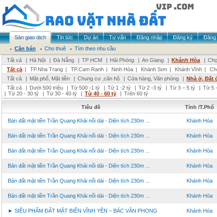
Sàn giao dịch
Tin tức
Dự án
Tư vấn
Đăng nhập
Đăng ký
Đăng 
Cần bán
Cho thuê
Tìm theo nhu cầu
Tất cả
|
Hà Nội
|
Đà Nẵng
|
TP HCM
|
Hải Phòng
|
An Giang
|
Khánh Hòa
|
Chọ
Tất cả
|
TP.Nha Trang
|
TP.Cam Ranh
|
Ninh Hòa
|
Khánh Sơn
|
Khánh Vĩnh
|
Ch
Tất cả
|
Mặt phố, Mặt tiền
|
Chung cư ,căn hộ
|
Cửa hàng, Văn phòng
|
Nhà ở, Đất 
Tất cả
|
Dưới 500 triệu
|
Từ 500 -1 tỷ
|
Từ 1 -2 tỷ
|
Từ 2 -3 tỷ
|
Từ 3 – 5 tỷ
|
Từ 5 –
|
Từ 20 - 30 tỷ
|
Từ 30 - 40 tỷ
|
Từ 40 - 60 tỷ
|
Trên 60 tỷ
Tiêu đề
Tỉnh /T.Phố
Bán đất mặt tiền Trần Quang Khải nối dài - Diện tích 230m ...
Khánh Hòa
Bán đất mặt tiền Trần Quang Khải nối dài - Diện tích 230m ...
Khánh Hòa
Bán đất mặt tiền Trần Quang Khải nối dài - Diện tích 230m ...
Khánh Hòa
Bán đất mặt tiền Trần Quang Khải nối dài - Diện tích 230m ...
Khánh Hòa
Bán đất mặt tiền Trần Quang Khải nối dài - Diện tích 230m ...
Khánh Hòa
Bán đất mặt tiền Trần Quang Khải nối dài - Diện tích 230m ...
Khánh Hòa
► SIÊU PHẨM ĐẤT MẶT BIỂN VĨNH YÊN – BẮC VÂN PHONG
Khánh Hòa