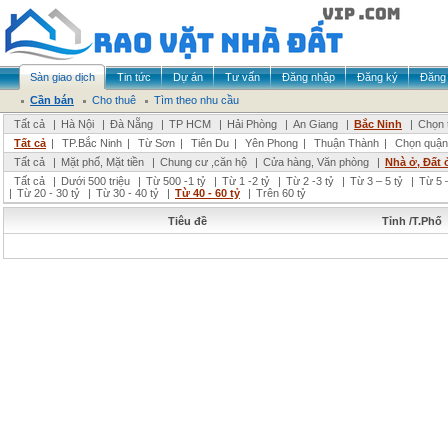
Sàn giao dịch
Tin tức
Dự án
Tư vấn
Đăng nhập
Đăng ký
Đăng 
Cần bán
Cho thuê
Tìm theo nhu cầu
Tất cả
|
Hà Nội
|
Đà Nẵng
|
TP HCM
|
Hải Phòng
|
An Giang
|
Bắc Ninh
|
Chọn 
Tất cả
|
TP.Bắc Ninh
|
Từ Sơn
|
Tiên Du
|
Yên Phong
|
Thuận Thành
|
Chọn quận
Tất cả
|
Mặt phố, Mặt tiền
|
Chung cư ,căn hộ
|
Cửa hàng, Văn phòng
|
Nhà ở, Đất 
Tất cả
|
Dưới 500 triệu
|
Từ 500 -1 tỷ
|
Từ 1 -2 tỷ
|
Từ 2 -3 tỷ
|
Từ 3 – 5 tỷ
|
Từ 5 –
|
Từ 20 - 30 tỷ
|
Từ 30 - 40 tỷ
|
Từ 40 - 60 tỷ
|
Trên 60 tỷ
Tiêu đề
Tỉnh /T.Phố