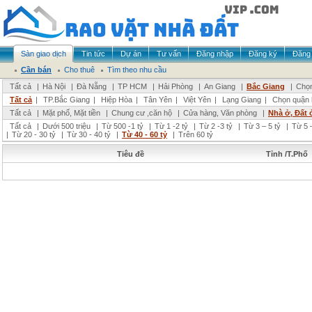
Sàn giao dịch
Tin tức
Dự án
Tư vấn
Đăng nhập
Đăng ký
Đăng 
Cần bán
Cho thuê
Tìm theo nhu cầu
Tất cả
|
Hà Nội
|
Đà Nẵng
|
TP HCM
|
Hải Phòng
|
An Giang
|
Bắc Giang
|
Chọn
Tất cả
|
TP.Bắc Giang
|
Hiệp Hòa
|
Tân Yên
|
Việt Yên
|
Lạng Giang
|
Chọn quận 
Tất cả
|
Mặt phố, Mặt tiền
|
Chung cư ,căn hộ
|
Cửa hàng, Văn phòng
|
Nhà ở, Đất 
Tất cả
|
Dưới 500 triệu
|
Từ 500 -1 tỷ
|
Từ 1 -2 tỷ
|
Từ 2 -3 tỷ
|
Từ 3 – 5 tỷ
|
Từ 5 –
|
Từ 20 - 30 tỷ
|
Từ 30 - 40 tỷ
|
Từ 40 - 60 tỷ
|
Trên 60 tỷ
Tiêu đề
Tỉnh /T.Phố