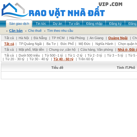
Sàn giao dịch
Tin tức
Dự án
Tư vấn
Đăng nhập
Đăng ký
Đăng 
Cần bán
Cho thuê
Tìm theo nhu cầu
Tất cả
|
Hà Nội
|
Đà Nẵng
|
TP HCM
|
Hải Phòng
|
An Giang
|
Quảng Ngãi
|
Ch
Tất cả
|
TP.Quảng Ngãi
|
Ba Tơ
|
Đức Phổ
|
Mộ Đức
|
Nghĩa Hành
|
Chọn quận 
Tất cả
|
Mặt phố, Mặt tiền
|
Chung cư ,căn hộ
|
Cửa hàng, Văn phòng
|
Nhà ở, Đất 
Tất cả
|
Dưới 500 triệu
|
Từ 500 -1 tỷ
|
Từ 1 -2 tỷ
|
Từ 2 -3 tỷ
|
Từ 3 – 5 tỷ
|
Từ 5 –
|
Từ 20 - 30 tỷ
|
Từ 30 - 40 tỷ
|
Từ 40 - 60 tỷ
|
Trên 60 tỷ
Tiêu đề
Tỉnh /T.Phố