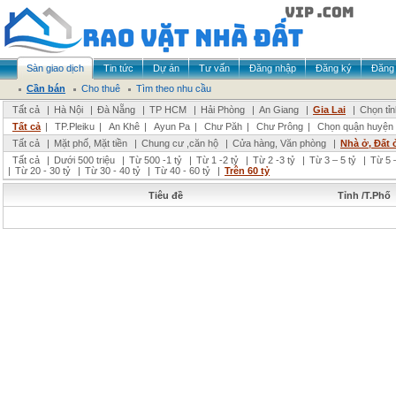
Sàn giao dịch
Tin tức
Dự án
Tư vấn
Đăng nhập
Đăng ký
Đăng 
Cần bán
Cho thuê
Tìm theo nhu cầu
Tất cả
|
Hà Nội
|
Đà Nẵng
|
TP HCM
|
Hải Phòng
|
An Giang
|
Gia Lai
|
Chọn tỉ
Tất cả
|
TP.Pleiku
|
An Khê
|
Ayun Pa
|
Chư Păh
|
Chư Prông
|
Chọn quận huyện
Tất cả
|
Mặt phố, Mặt tiền
|
Chung cư ,căn hộ
|
Cửa hàng, Văn phòng
|
Nhà ở, Đất 
Tất cả
|
Dưới 500 triệu
|
Từ 500 -1 tỷ
|
Từ 1 -2 tỷ
|
Từ 2 -3 tỷ
|
Từ 3 – 5 tỷ
|
Từ 5 –
|
Từ 20 - 30 tỷ
|
Từ 30 - 40 tỷ
|
Từ 40 - 60 tỷ
|
Trên 60 tỷ
Tiêu đề
Tỉnh /T.Phố