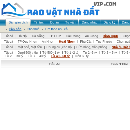
Sàn giao dịch
Tin tức
Dự án
Tư vấn
Đăng nhập
Đăng ký
Đăng 
Cần bán
Cho thuê
Tìm theo nhu cầu
Tất cả
|
Hà Nội
|
Đà Nẵng
|
TP HCM
|
Hải Phòng
|
An Giang
|
Bình Định
|
Chọn
Tất cả
|
TP.Quy Nhơn
|
An Nhơn
|
Hoài Nhơn
|
Phù Cát
|
Tuy Phước
|
Chọn quậ
Tất cả
|
Mặt phố, Mặt tiền
|
Chung cư ,căn hộ
|
Cửa hàng, Văn phòng
|
Nhà ở, Đất 
Tất cả
|
Dưới 500 triệu
|
Từ 500 -1 tỷ
|
Từ 1 -2 tỷ
|
Từ 2 -3 tỷ
|
Từ 3 – 5 tỷ
|
Từ 5 –
|
Từ 20 - 30 tỷ
|
Từ 30 - 40 tỷ
|
Từ 40 - 60 tỷ
|
Trên 60 tỷ
Tiêu đề
Tỉnh /T.Phố