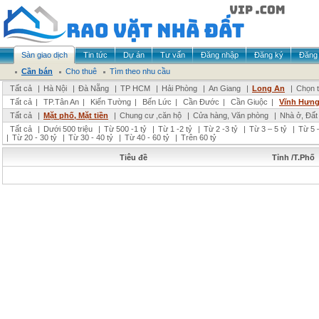
Sàn giao dịch
Tin tức
Dự án
Tư vấn
Đăng nhập
Đăng ký
Đăng 
Cần bán
Cho thuê
Tìm theo nhu cầu
Tất cả
|
Hà Nội
|
Đà Nẵng
|
TP HCM
|
Hải Phòng
|
An Giang
|
Long An
|
Chọn t
Tất cả
|
TP.Tân An
|
Kiến Tường
|
Bến Lức
|
Cần Đước
|
Cần Giuộc
|
Vĩnh Hưn
Tất cả
|
Mặt phố, Mặt tiền
|
Chung cư ,căn hộ
|
Cửa hàng, Văn phòng
|
Nhà ở, Đất
Tất cả
|
Dưới 500 triệu
|
Từ 500 -1 tỷ
|
Từ 1 -2 tỷ
|
Từ 2 -3 tỷ
|
Từ 3 – 5 tỷ
|
Từ 5 –
|
Từ 20 - 30 tỷ
|
Từ 30 - 40 tỷ
|
Từ 40 - 60 tỷ
|
Trên 60 tỷ
Tiêu đề
Tỉnh /T.Phố