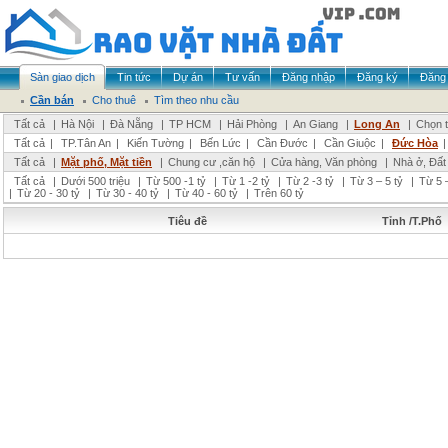
Sàn giao dịch
Tin tức
Dự án
Tư vấn
Đăng nhập
Đăng ký
Đăng 
Cần bán
Cho thuê
Tìm theo nhu cầu
Tất cả
|
Hà Nội
|
Đà Nẵng
|
TP HCM
|
Hải Phòng
|
An Giang
|
Long An
|
Chọn t
Tất cả
|
TP.Tân An
|
Kiến Tường
|
Bến Lức
|
Cần Đước
|
Cần Giuộc
|
Đức Hòa
Tất cả
|
Mặt phố, Mặt tiền
|
Chung cư ,căn hộ
|
Cửa hàng, Văn phòng
|
Nhà ở, Đất
Tất cả
|
Dưới 500 triệu
|
Từ 500 -1 tỷ
|
Từ 1 -2 tỷ
|
Từ 2 -3 tỷ
|
Từ 3 – 5 tỷ
|
Từ 5 –
|
Từ 20 - 30 tỷ
|
Từ 30 - 40 tỷ
|
Từ 40 - 60 tỷ
|
Trên 60 tỷ
Tiêu đề
Tỉnh /T.Phố