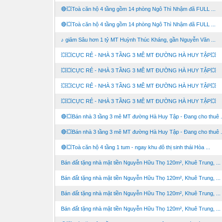
🔴💥Toà căn hộ 4 tầng gồm 14 phòng Ngô Thì Nhậm đã FULL ...
🔴💥Toà căn hộ 4 tầng gồm 14 phòng Ngô Thì Nhậm đã FULL ...
♪ giảm Sâu hơn 1 tỷ MT Huỳnh Thúc Kháng, gần Nguyễn Văn ...
💥💥CỰC RẺ - NHÀ 3 TẦNG 3 MÊ MT ĐƯỜNG HÀ HUY TẬP💥
💥💥CỰC RẺ - NHÀ 3 TẦNG 3 MÊ MT ĐƯỜNG HÀ HUY TẬP💥
💥💥CỰC RẺ - NHÀ 3 TẦNG 3 MÊ MT ĐƯỜNG HÀ HUY TẬP💥
💥💥CỰC RẺ - NHÀ 3 TẦNG 3 MÊ MT ĐƯỜNG HÀ HUY TẬP💥
🔴💥Bán nhà 3 tầng 3 mê MT đường Hà Huy Tập - Đang cho thuê .
🔴💥Bán nhà 3 tầng 3 mê MT đường Hà Huy Tập - Đang cho thuê .
🔴💥Toà căn hộ 4 tầng 1 tum - ngay khu đô thị sinh thái Hòa ...
Bán đất tặng nhà mặt tiền Nguyễn Hữu Thọ 120m², Khuê Trung, ...
Bán đất tặng nhà mặt tiền Nguyễn Hữu Thọ 120m², Khuê Trung, ...
Bán đất tặng nhà mặt tiền Nguyễn Hữu Thọ 120m², Khuê Trung, ...
Bán đất tặng nhà mặt tiền Nguyễn Hữu Thọ 120m², Khuê Trung, ...