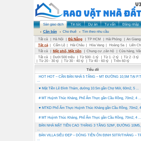
Sàn giao dịch
Tin tức
Dự án
Tư vấn
Đăng nhập
Cần bán
Cho thuê
Tìm theo nhu cầu
Tất cả
|
Hà Nội
|
Đà Nẵng
|
TP HCM
|
Hải Phòng
|
An Giang
Tất cả
|
Cẩm Lệ
|
Hải Châu
|
Hòa Vang
|
Hoàng Sa
|
Liên Ch
Tất cả
|
Mặt phố, Mặt tiền
|
Chung cư ,căn hộ
|
Cửa hàng, Vă
Tất cả
|
Dưới 500 triệu
|
Từ 500 -1 tỷ
|
Từ 1 -2 tỷ
|
Từ 2 -3 tỷ
|
Từ 20 - 30 tỷ
|
Từ 30 - 40 tỷ
|
Từ 40 - 60 tỷ
|
Trên 60 tỷ
Tiêu đề
HOT HOT – CẦN BÁN NHÀ 5 TẦNG – MT ĐƯỜNG 10,5M TẠI P.T
...
♥ Mặt Tiền Lê Đình Thám, đường 10.5m gần Chợ Mới, 60m2, 5 ...
# MT Huỳnh Thúc Kháng, Phố Ẩm Thực gần Cầu Rồng, 70m2, 4 ...
♥ MTKD Phố Ẩm Thực Huỳnh Thúc Kháng gần Cầu Rồng, 70m2, 4 
# MT Huỳnh Thúc Kháng, Phố Ẩm Thực gần Cầu Rồng, 70m2, 4 ...
BÁN NHÀ MẶT TIỀN CAO THẮNG 3 TẦNG 52M², ĐƯỜNG 10M5,
...
BÁN VILLA SIÊU ĐẸP – DÒNG TIỀN ỔN ĐỊNH 50TR/THÁNG – 
...