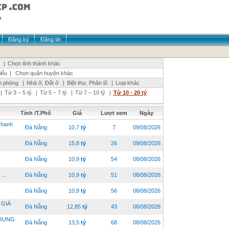
Đăng ký
Đăng tin
|
Chọn tỉnh thành khác
iểu
|
Chọn quận huyện khác
n phòng
|
Nhà ở, Đất ở
|
Biệt thự, Phân lô
|
Loại khác
|
Từ 3 – 5 tỷ
|
Từ 5 – 7 tỷ
|
Từ 7 – 10 tỷ
|
Từ 10 - 20 tỷ
Tỉnh /T.Phố
Giá
Lượt xem
Ngày
hanh
Đà Nẵng
10,7
tỷ
7
09/08/2026
Đà Nẵng
15,8
tỷ
26
09/08/2026
Đà Nẵng
10,9
tỷ
54
08/08/2026
...
Đà Nẵng
10,9
tỷ
51
08/08/2026
Đà Nẵng
10,9
tỷ
56
08/08/2026
 GIÁ
Đà Nẵng
12,85
tỷ
43
08/08/2026
TRUNG
Đà Nẵng
13,5
tỷ
68
08/08/2026