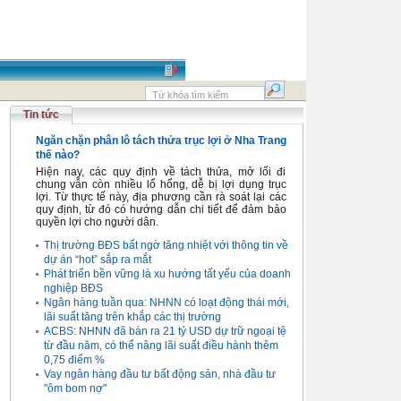
Tin tức
Ngăn chặn phân lô tách thửa trục lợi ở Nha Trang
thế nào?
Hiện nay, các quy định về tách thửa, mở lối đi
chung vẫn còn nhiều lổ hổng, dễ bị lợi dụng trục
lợi. Từ thực tế này, địa phương cần rà soát lại các
quy định, từ đó có hướng dẫn chi tiết để đảm bảo
quyền lợi cho người dân.
Thị trường BĐS bất ngờ tăng nhiệt với thông tin về
dự án “hot” sắp ra mắt
Phát triển bền vững là xu hướng tất yếu của doanh
nghiệp BĐS
Ngân hàng tuần qua: NHNN có loạt động thái mới,
lãi suất tăng trên khắp các thị trường
ACBS: NHNN đã bán ra 21 tỷ USD dự trữ ngoại tệ
từ đầu năm, có thể nâng lãi suất điều hành thêm
0,75 điểm %
Vay ngân hàng đầu tư bất động sản, nhà đầu tư
"ôm bom nợ"