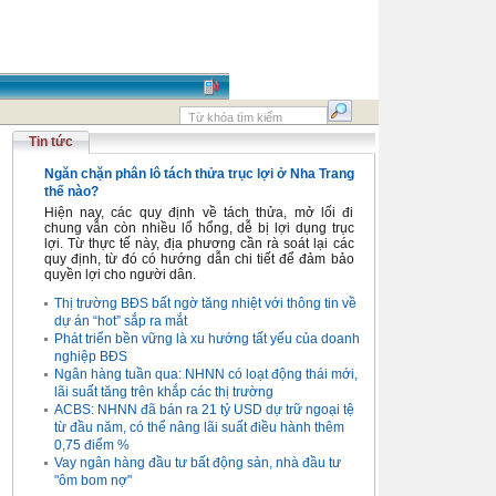
Tin tức
Ngăn chặn phân lô tách thửa trục lợi ở Nha Trang
thế nào?
Hiện nay, các quy định về tách thửa, mở lối đi
chung vẫn còn nhiều lổ hổng, dễ bị lợi dụng trục
lợi. Từ thực tế này, địa phương cần rà soát lại các
quy định, từ đó có hướng dẫn chi tiết để đảm bảo
quyền lợi cho người dân.
Thị trường BĐS bất ngờ tăng nhiệt với thông tin về
dự án “hot” sắp ra mắt
Phát triển bền vững là xu hướng tất yếu của doanh
nghiệp BĐS
Ngân hàng tuần qua: NHNN có loạt động thái mới,
lãi suất tăng trên khắp các thị trường
ACBS: NHNN đã bán ra 21 tỷ USD dự trữ ngoại tệ
từ đầu năm, có thể nâng lãi suất điều hành thêm
0,75 điểm %
Vay ngân hàng đầu tư bất động sản, nhà đầu tư
"ôm bom nợ"