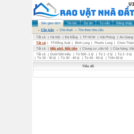
Sàn giao dịch
Tin tức
Dự án
Tư vấn
Đăng nhập
Cần bán
Cho thuê
Tìm theo nhu cầu
Tất cả
|
Hà Nội
|
Đà Nẵng
|
TP HCM
|
Hải Phòng
|
An Giang
Tất cả
|
TP.Đồng Xoài
|
Bình Long
|
Phước Long
|
Chơn Thàn
Tất cả
|
Mặt phố, Mặt tiền
|
Chung cư ,căn hộ
|
Cửa hàng, Vă
Tất cả
|
Dưới 500 triệu
|
Từ 500 -1 tỷ
|
Từ 1 -2 tỷ
|
Từ 2 -3 tỷ
|
Từ 20 - 30 tỷ
|
Từ 30 - 40 tỷ
|
Từ 40 - 60 tỷ
|
Trên 60 tỷ
Tiêu đề