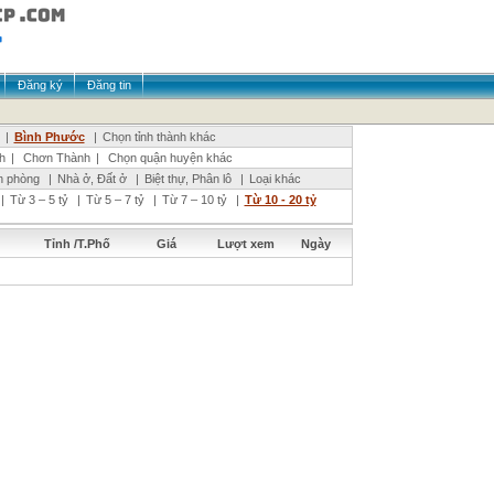
Đăng ký
Đăng tin
|
Bình Phước
|
Chọn tỉnh thành khác
h
|
Chơn Thành
|
Chọn quận huyện khác
n phòng
|
Nhà ở, Đất ở
|
Biệt thự, Phân lô
|
Loại khác
|
Từ 3 – 5 tỷ
|
Từ 5 – 7 tỷ
|
Từ 7 – 10 tỷ
|
Từ 10 - 20 tỷ
Tỉnh /T.Phố
Giá
Lượt xem
Ngày