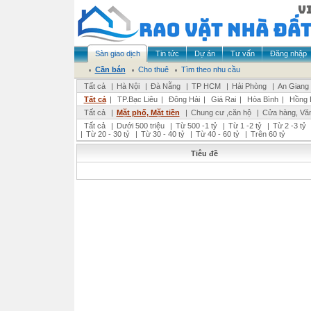
Sàn giao dịch
Tin tức
Dự án
Tư vấn
Đăng nhập
Cần bán
Cho thuê
Tìm theo nhu cầu
Tất cả
|
Hà Nội
|
Đà Nẵng
|
TP HCM
|
Hải Phòng
|
An Giang
Tất cả
|
TP.Bạc Liêu
|
Đông Hải
|
Giá Rai
|
Hòa Bình
|
Hồng 
Tất cả
|
Mặt phố, Mặt tiền
|
Chung cư ,căn hộ
|
Cửa hàng, Vă
Tất cả
|
Dưới 500 triệu
|
Từ 500 -1 tỷ
|
Từ 1 -2 tỷ
|
Từ 2 -3 tỷ
|
Từ 20 - 30 tỷ
|
Từ 30 - 40 tỷ
|
Từ 40 - 60 tỷ
|
Trên 60 tỷ
Tiêu đề