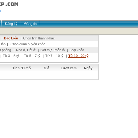
Đăng ký
Đăng tin
|
Bạc Liêu
|
Chọn tỉnh thành khác
Dân
|
Chọn quận huyện khác
n phòng
|
Nhà ở, Đất ở
|
Biệt thự, Phân lô
|
Loại khác
|
Từ 3 – 5 tỷ
|
Từ 5 – 7 tỷ
|
Từ 7 – 10 tỷ
|
Từ 10 - 20 tỷ
Tỉnh /T.Phố
Giá
Lượt xem
Ngày