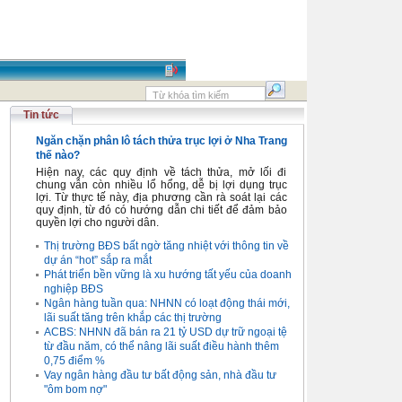
Tin tức
Ngăn chặn phân lô tách thửa trục lợi ở Nha Trang
thế nào?
Hiện nay, các quy định về tách thửa, mở lối đi
chung vẫn còn nhiều lổ hổng, dễ bị lợi dụng trục
lợi. Từ thực tế này, địa phương cần rà soát lại các
quy định, từ đó có hướng dẫn chi tiết để đảm bảo
quyền lợi cho người dân.
Thị trường BĐS bất ngờ tăng nhiệt với thông tin về
dự án “hot” sắp ra mắt
Phát triển bền vững là xu hướng tất yếu của doanh
nghiệp BĐS
Ngân hàng tuần qua: NHNN có loạt động thái mới,
lãi suất tăng trên khắp các thị trường
ACBS: NHNN đã bán ra 21 tỷ USD dự trữ ngoại tệ
từ đầu năm, có thể nâng lãi suất điều hành thêm
0,75 điểm %
Vay ngân hàng đầu tư bất động sản, nhà đầu tư
"ôm bom nợ"