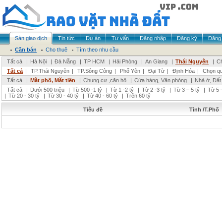
Sàn giao dịch
Tin tức
Dự án
Tư vấn
Đăng nhập
Đăng ký
Đăng 
Cần bán
Cho thuê
Tìm theo nhu cầu
Tất cả
|
Hà Nội
|
Đà Nẵng
|
TP HCM
|
Hải Phòng
|
An Giang
|
Thái Nguyên
|
Ch
Tất cả
|
TP.Thái Nguyên
|
TP.Sông Công
|
Phổ Yên
|
Đại Từ
|
Định Hóa
|
Chọn q
Tất cả
|
Mặt phố, Mặt tiền
|
Chung cư ,căn hộ
|
Cửa hàng, Văn phòng
|
Nhà ở, Đất
Tất cả
|
Dưới 500 triệu
|
Từ 500 -1 tỷ
|
Từ 1 -2 tỷ
|
Từ 2 -3 tỷ
|
Từ 3 – 5 tỷ
|
Từ 5 –
|
Từ 20 - 30 tỷ
|
Từ 30 - 40 tỷ
|
Từ 40 - 60 tỷ
|
Trên 60 tỷ
Tiêu đề
Tỉnh /T.Phố