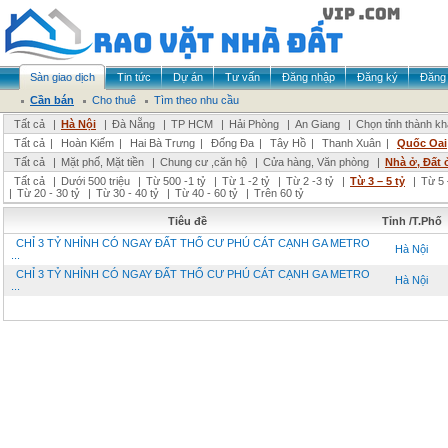
Sàn giao dịch
Tin tức
Dự án
Tư vấn
Đăng nhập
Đăng ký
Đăng 
Cần bán
Cho thuê
Tìm theo nhu cầu
Tất cả
|
Hà Nội
|
Đà Nẵng
|
TP HCM
|
Hải Phòng
|
An Giang
|
Chọn tỉnh thành k
Tất cả
|
Hoàn Kiếm
|
Hai Bà Trưng
|
Đống Đa
|
Tây Hồ
|
Thanh Xuân
|
Quốc Oai
Tất cả
|
Mặt phố, Mặt tiền
|
Chung cư ,căn hộ
|
Cửa hàng, Văn phòng
|
Nhà ở, Đất 
Tất cả
|
Dưới 500 triệu
|
Từ 500 -1 tỷ
|
Từ 1 -2 tỷ
|
Từ 2 -3 tỷ
|
Từ 3 – 5 tỷ
|
Từ 5 
|
Từ 20 - 30 tỷ
|
Từ 30 - 40 tỷ
|
Từ 40 - 60 tỷ
|
Trên 60 tỷ
Tiêu đề
Tỉnh /T.Phố
CHỈ 3 TỶ NHỈNH CÓ NGAY ĐẤT THỔ CƯ PHÚ CÁT CẠNH GA METRO
Hà Nội
...
CHỈ 3 TỶ NHỈNH CÓ NGAY ĐẤT THỔ CƯ PHÚ CÁT CẠNH GA METRO
Hà Nội
...