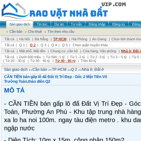
Sàn giao dịch
Tin tức
Dự án
Tư vấn
Đăng nhập
Đăng ký
Đăng 
Cần bán
Cho thuê
Tìm theo nhu cầu
Tất cả
|
Hà Nội
|
Đà Nẵng
|
TP HCM
|
Hải Phòng
|
An Giang
|
Chọn tỉnh thành kh
Tất cả
|
Q 1
|
Q 2
|
Q 3
|
Q 4
|
Q 5
|
Chọn quận huyện khác
Tất cả
|
Mặt phố, Mặt tiền
|
Chung cư ,căn hộ
|
Cửa hàng, Văn phòng
|
Nhà ở, Đất 
Tất cả
|
Dưới 500 triệu
|
Từ 500 -1 tỷ
|
Từ 1 -2 tỷ
|
Từ 2 -3 tỷ
|
Từ 3 – 5 tỷ
|
Từ 5 –
|
Từ 20 - 30 tỷ
|
Từ 30 - 40 tỷ
|
Từ 40 - 60 tỷ
|
Trên 60 tỷ
>>
>>
>>
>>
Sàn giao dịch
Cần bán
TP HCM
Q 2
Nhà ở, Đất ở
CẦN TIỀN bán gấp lô đấ Đất Vị Trí Đẹp - Góc 2 Mặt Tiền Võ
Trường Toản,thảo điền Q2
MÔ TẢ
- CẦN TIỀN bán gấp lô đấ Đất Vị Trí Đẹp - Gó
Toản, Phường An Phú - Khu tập trung nhà hàng, 
xa lo ha noi 100m. ngay tàu điện metro . khu dan
ngập nước
- Diện Tích: 10m x 15m, công nhận 150m2