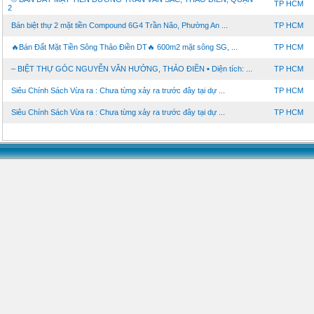
TP HCM
2
Bán biệt thự 2 mặt tiền Compound 6G4 Trần Não, Phường An ...
TP HCM
🔥Bán Đất Mặt Tiền Sông Thảo Điền DT🔥 600m2 mặt sông SG, ...
TP HCM
– BIỆT THỰ GÓC NGUYỄN VĂN HƯỞNG, THẢO ĐIỀN ▪️ Diện tích: ...
TP HCM
Siêu Chính Sách Vừa ra : Chưa từng xảy ra trước đây tại dự ...
TP HCM
Siêu Chính Sách Vừa ra : Chưa từng xảy ra trước đây tại dự ...
TP HCM