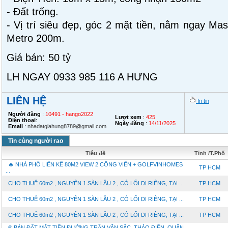
- Đất trống.
- Vị trí siêu đẹp, góc 2 mặt tiền, nằm ngay Ma
Metro 200m.
Giá bán: 50 tỷ
LH NGAY 0933 985 116 A HƯNG
LIÊN HỆ
In tin
Người đăng
:
10491 - hango2022
Lượt xem
:
425
Điện thoại
:
Ngày đăng
:
14/11/2025
Email
:
nhadatgiahung8789@gmail.com
Tin cùng người rao
Tiêu đề
Tỉnh /T.Phố
🔥 NHÀ PHỐ LIỀN KỀ 80M2 VIEW 2 CÔNG VIÊN + GOLFVINHOMES
TP HCM
...
CHO THUÊ 60m2 , NGUYÊN 1 SÀN LẦU 2 , CÓ LỐI DI RIÊNG, TẠI ...
TP HCM
CHO THUÊ 60m2 , NGUYÊN 1 SÀN LẦU 2 , CÓ LỐI DI RIÊNG, TẠI ...
TP HCM
CHO THUÊ 60m2 , NGUYÊN 1 SÀN LẦU 2 , CÓ LỐI DI RIÊNG, TẠI ...
TP HCM
®️ BÁN ĐẤT MẶT TIỀN ĐƯỜNG TRẦN VĂN SẮC, THẢO ĐIỀN, QUẬN