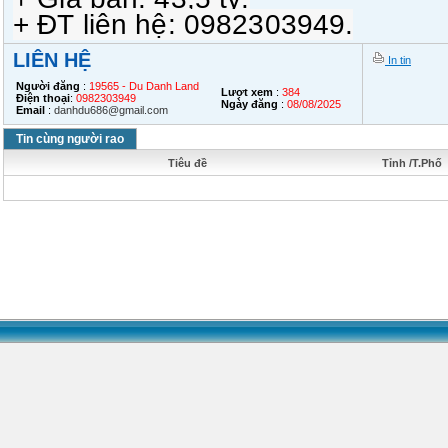
+ ĐT liên hệ: 0982303949.
LIÊN HỆ
In tin
Người đăng
:
19565 - Du Danh Land
Lượt xem
:
384
Điện thoại
:
0982303949
Ngày đăng
:
08/08/2025
Email
:
danhdu686@gmail.com
Tin cùng người rao
Tiêu đề
Tỉnh /T.Phố