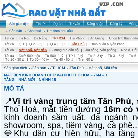
Sàn giao dịch
Tin tức
Dự án
Tư vấn
Đăng nhập
Đăng ký
Đăng 
Cần bán
Cho thuê
Tìm theo nhu cầu
Tất cả
|
Hà Nội
|
Đà Nẵng
|
TP HCM
|
Hải Phòng
|
An Giang
|
Chọn tỉnh thành kh
Tất cả
|
Q 1
|
Q 2
|
Q 3
|
Q 4
|
Q 5
|
Tân Phú
|
Chọn quận huyện khác
Tất cả
|
Mặt phố, Mặt tiền
|
Chung cư ,căn hộ
|
Cửa hàng, Văn phòng
|
Nhà ở, Đất
Tất cả
|
Dưới 500 triệu
|
Từ 500 -1 tỷ
|
Từ 1 -2 tỷ
|
Từ 2 -3 tỷ
|
Từ 3 – 5 tỷ
|
Từ 5 –
|
Từ 20 - 30 tỷ
|
Từ 30 - 40 tỷ
|
Từ 40 - 60 tỷ
|
Trên 60 tỷ
>>
>>
>>
>>
Sàn giao dịch
Cần bán
TP HCM
Tân Phú
Mặt phố, Mặt tiền
MẶT TIỀN KINH DOANH CHỢ VẢI PHÚ THỌ HOÀ – 76M – 3
TẦNG – NHÀ MỚI – NHỈNH 15
MÔ TẢ
📍
Vị trí vàng trung tâm Tân Phú
,
Thọ Hoà, mặt tiền đường
16m có 
kinh doanh sầm uất, đa ngành n
showroom, spa, tiệm vàng, cà phê..
💎Khu dân cư hiện hữu, hạ tầng