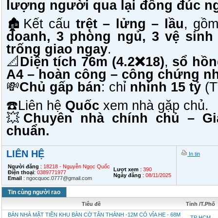
lượng người qua lại đông đúc n
🏚️Kết cấu
trệt – lửng – lầu
, gồ
doanh, 3 phòng ngủ, 3 vệ sinh
trống giao ngay
.
📐
Diện tích 76m (4.2❌18)
,
sổ hồn
A4 – hoàn công – công chứng n
💸
Chủ gấp bán
: chỉ
nhỉnh 15 tỷ
(T
☎️Liên hệ
Quốc
xem nhà gặp chủ.
💥
Chuyên nhà chính chủ – Gi
chuẩn.
LIÊN HỆ
In tin
Người đăng
:
18218 - Nguyễn Ngọc Quốc
Lượt xem
:
390
Điện thoại
:
0389771977
Ngày đăng
:
08/11/2025
Email
:
ngocquoc.0777@gmail.com
Tin cùng người rao
Tiêu đề
Tỉnh /T.Phố
BÁN NHÀ MẶT TIỀN KHU BÀN CỜ TÂN THÀNH -12M CÓ VỈA HE - 68M
TP HCM