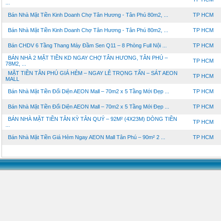
...
Bán Nhà Mặt Tiền Kinh Doanh Chợ Tân Hương - Tân Phú 80m2, ...
TP HCM
Bán Nhà Mặt Tiền Kinh Doanh Chợ Tân Hương - Tân Phú 80m2, ...
TP HCM
Bán CHDV 6 Tầng Thang Máy Đầm Sen Q11 – 8 Phòng Full Nội ...
TP HCM
BÁN NHÀ 2 MẶT TIỀN KD NGAY CHỢ TÂN HƯƠNG, TÂN PHÚ –
TP HCM
78M2, ...
MẶT TIỀN TÂN PHÚ GIÁ HẺM – NGAY LÊ TRỌNG TẤN – SÁT AEON
TP HCM
MALL
Bán Nhà Mặt Tiền Đối Diện AEON Mall – 70m2 x 5 Tầng Mới Đẹp ...
TP HCM
Bán Nhà Mặt Tiền Đối Diện AEON Mall – 70m2 x 5 Tầng Mới Đẹp ...
TP HCM
BÁN NHÀ MẶT TIỀN TÂN KỲ TÂN QUÝ – 92M² (4X23M) DÒNG TIỀN
TP HCM
...
Bán Nhà Mặt Tiền Giá Hẻm Ngay AEON Mall Tân Phú – 90m² 2 ...
TP HCM