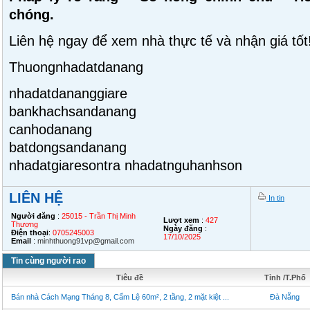
chóng.
Liên hệ ngay để xem nhà thực tế và nhận giá tốt
Thuongnhadatdanang
nhadatdananggiare
bankhachsandanang
canhodanang
batdongsandanang
nhadatgiaresontra nhadatnguhanhson
LIÊN HỆ
In tin
Người đăng
:
25015 - Trần Thị Minh
Lượt xem
:
427
Thương
Ngày đăng
:
Điện thoại
:
0705245003
17/10/2025
Email
:
minhthuong91vp@gmail.com
Tin cùng người rao
Tiêu đề
Tỉnh /T.Phố
Bán nhà Cách Mạng Tháng 8, Cẩm Lệ 60m², 2 tầng, 2 mặt kiệt ...
Đà Nẵng