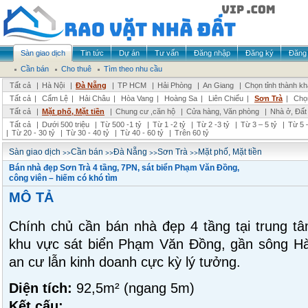
Sàn giao dịch
Tin tức
Dự án
Tư vấn
Đăng nhập
Đăng ký
Đăng 
Cần bán
Cho thuê
Tìm theo nhu cầu
Tất cả
|
Hà Nội
|
Đà Nẵng
|
TP HCM
|
Hải Phòng
|
An Giang
|
Chọn tỉnh thành k
Tất cả
|
Cẩm Lệ
|
Hải Châu
|
Hòa Vang
|
Hoàng Sa
|
Liên Chiểu
|
Sơn Trà
|
Chọ
Tất cả
|
Mặt phố, Mặt tiền
|
Chung cư ,căn hộ
|
Cửa hàng, Văn phòng
|
Nhà ở, Đất
Tất cả
|
Dưới 500 triệu
|
Từ 500 -1 tỷ
|
Từ 1 -2 tỷ
|
Từ 2 -3 tỷ
|
Từ 3 – 5 tỷ
|
Từ 5 –
|
Từ 20 - 30 tỷ
|
Từ 30 - 40 tỷ
|
Từ 40 - 60 tỷ
|
Trên 60 tỷ
>>
>>
>>
>>
Sàn giao dịch
Cần bán
Đà Nẵng
Sơn Trà
Mặt phố, Mặt tiền
Bán nhà đẹp Sơn Trà 4 tầng, 7PN, sát biển Phạm Văn Đồng,
công viên – hiếm có khó tìm
MÔ TẢ
Chính chủ cần bán nhà đẹp 4 tầng tại trung t
khu vực sát biển Phạm Văn Đồng, gần sông Hàn
an cư lẫn kinh doanh cực kỳ lý tưởng.
Diện tích:
92,5m² (ngang 5m)
Kết cấu: