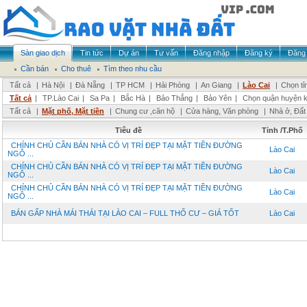
Sàn giao dịch
Tin tức
Dự án
Tư vấn
Đăng nhập
Đăng ký
Đăng 
Cần bán
Cho thuê
Tìm theo nhu cầu
Tất cả
|
Hà Nội
|
Đà Nẵng
|
TP HCM
|
Hải Phòng
|
An Giang
|
Lào Cai
|
Chọn tỉ
Tất cả
|
TP.Lào Cai
|
Sa Pa
|
Bắc Hà
|
Bảo Thắng
|
Bảo Yên
|
Chọn quận huyện 
Tất cả
|
Mặt phố, Mặt tiền
|
Chung cư ,căn hộ
|
Cửa hàng, Văn phòng
|
Nhà ở, Đất
Tiêu đề
Tỉnh /T.Phố
CHÍNH CHỦ CẦN BÁN NHÀ CÓ VỊ TRÍ ĐẸP TẠI MẶT TIỀN ĐƯỜNG
Lào Cai
NGÔ ...
CHÍNH CHỦ CẦN BÁN NHÀ CÓ VỊ TRÍ ĐẸP TẠI MẶT TIỀN ĐƯỜNG
Lào Cai
NGÔ ...
CHÍNH CHỦ CẦN BÁN NHÀ CÓ VỊ TRÍ ĐẸP TẠI MẶT TIỀN ĐƯỜNG
Lào Cai
NGÔ ...
BÁN GẤP NHÀ MÁI THÁI TẠI LÀO CAI – FULL THỔ CƯ – GIÁ TỐT
Lào Cai