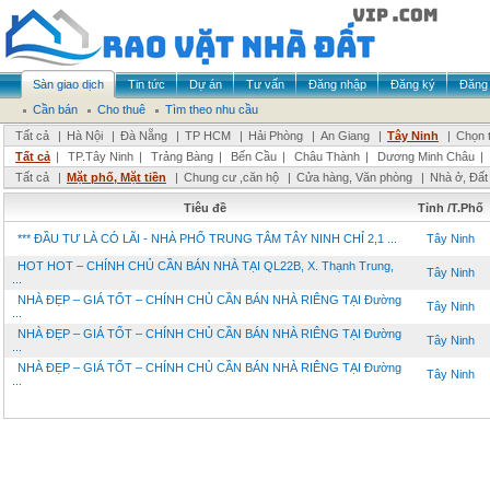
Sàn giao dịch
Tin tức
Dự án
Tư vấn
Đăng nhập
Đăng ký
Đăng 
Cần bán
Cho thuê
Tìm theo nhu cầu
Tất cả
|
Hà Nội
|
Đà Nẵng
|
TP HCM
|
Hải Phòng
|
An Giang
|
Tây Ninh
|
Chọn t
Tất cả
|
TP.Tây Ninh
|
Trảng Bàng
|
Bến Cầu
|
Châu Thành
|
Dương Minh Châu
|
Tất cả
|
Mặt phố, Mặt tiền
|
Chung cư ,căn hộ
|
Cửa hàng, Văn phòng
|
Nhà ở, Đất
Tiêu đề
Tỉnh /T.Phố
*** ĐẦU TƯ LÀ CÓ LÃI - NHÀ PHỐ TRUNG TÂM TÂY NINH CHỈ 2,1 ...
Tây Ninh
HOT HOT – CHÍNH CHỦ CẦN BÁN NHÀ TẠI QL22B, X. Thạnh Trung,
Tây Ninh
...
NHÀ ĐẸP – GIÁ TỐT – CHÍNH CHỦ CẦN BÁN NHÀ RIÊNG TẠI Đường
Tây Ninh
...
NHÀ ĐẸP – GIÁ TỐT – CHÍNH CHỦ CẦN BÁN NHÀ RIÊNG TẠI Đường
Tây Ninh
...
NHÀ ĐẸP – GIÁ TỐT – CHÍNH CHỦ CẦN BÁN NHÀ RIÊNG TẠI Đường
Tây Ninh
...