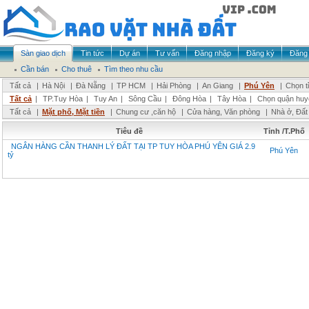
Sàn giao dịch
Tin tức
Dự án
Tư vấn
Đăng nhập
Đăng ký
Đăng 
Cần bán
Cho thuê
Tìm theo nhu cầu
Tất cả
|
Hà Nội
|
Đà Nẵng
|
TP HCM
|
Hải Phòng
|
An Giang
|
Phú Yên
|
Chọn t
Tất cả
|
TP.Tuy Hòa
|
Tuy An
|
Sông Cầu
|
Đông Hòa
|
Tây Hòa
|
Chọn quận huy
Tất cả
|
Mặt phố, Mặt tiền
|
Chung cư ,căn hộ
|
Cửa hàng, Văn phòng
|
Nhà ở, Đất
Tiêu đề
Tỉnh /T.Phố
NGÂN HÀNG CẦN THANH LÝ ĐẤT TẠI TP TUY HÒA PHÚ YÊN GIÁ 2.9
Phú Yên
tỷ