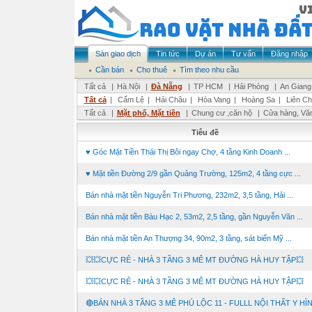
Sàn giao dịch
Tin tức
Dự án
Tư vấn
Đăng nhập
Cần bán
Cho thuê
Tìm theo nhu cầu
Tất cả
|
Hà Nội
|
Đà Nẵng
|
TP HCM
|
Hải Phòng
|
An Giang
Tất cả
|
Cẩm Lệ
|
Hải Châu
|
Hòa Vang
|
Hoàng Sa
|
Liên Ch
Tất cả
|
Mặt phố, Mặt tiền
|
Chung cư ,căn hộ
|
Cửa hàng, Vă
Tiêu đề
♥ Góc Mặt Tiền Thái Thị Bôi ngay Chợ, 4 tầng Kinh Doanh ...
♥ Mặt tiền Đường 2/9 gần Quảng Trường, 125m2, 4 tầng cực ...
Bán nhà mặt tiền Nguyễn Tri Phương, 232m2, 3,5 tầng, Hải ...
Bán nhà mặt tiền Bàu Hạc 2, 53m2, 2,5 tầng, gần Nguyễn Văn ...
Bán nhà mặt tiền An Thượng 34, 90m2, 3 tầng, sát biển Mỹ ...
💥💥CỰC RẺ - NHÀ 3 TẦNG 3 MÊ MT ĐƯỜNG HÀ HUY TẬP💥
💥💥CỰC RẺ - NHÀ 3 TẦNG 3 MÊ MT ĐƯỜNG HÀ HUY TẬP💥
🔴BÁN NHÀ 3 TẦNG 3 MÊ PHÚ LỘC 11 - FULLL NỘI THẤT Y HÌ