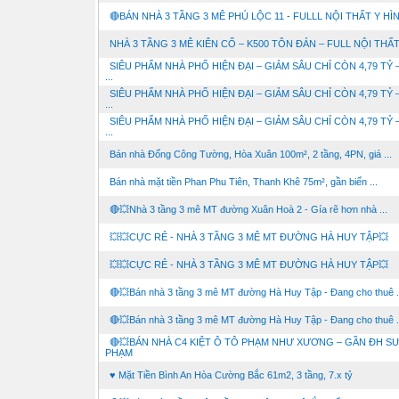
🔴BÁN NHÀ 3 TẦNG 3 MÊ PHÚ LỘC 11 - FULLL NỘI THẤT Y HÌ
NHÀ 3 TẦNG 3 MÊ KIÊN CỐ – K500 TÔN ĐẢN – FULL NỘI THẤ
SIÊU PHẨM NHÀ PHỐ HIỆN ĐẠI – GIẢM SÂU CHỈ CÒN 4,79 TỶ –
...
SIÊU PHẨM NHÀ PHỐ HIỆN ĐẠI – GIẢM SÂU CHỈ CÒN 4,79 TỶ –
...
SIÊU PHẨM NHÀ PHỐ HIỆN ĐẠI – GIẢM SÂU CHỈ CÒN 4,79 TỶ –
...
Bán nhà Đống Công Tường, Hòa Xuân 100m², 2 tầng, 4PN, giá ...
Bán nhà mặt tiền Phan Phu Tiên, Thanh Khê 75m², gần biển ...
🔴💥Nhà 3 tầng 3 mê MT đường Xuân Hoà 2 - Gía rẽ hơn nhà ...
💥💥CỰC RẺ - NHÀ 3 TẦNG 3 MÊ MT ĐƯỜNG HÀ HUY TẬP💥
💥💥CỰC RẺ - NHÀ 3 TẦNG 3 MÊ MT ĐƯỜNG HÀ HUY TẬP💥
🔴💥Bán nhà 3 tầng 3 mê MT đường Hà Huy Tập - Đang cho thuê .
🔴💥Bán nhà 3 tầng 3 mê MT đường Hà Huy Tập - Đang cho thuê .
🔴💥BÁN NHÀ C4 KIỆT Ô TÔ PHẠM NHƯ XƯƠNG – GẦN ĐH S
PHẠM
♥ Mặt Tiền Bình An Hòa Cường Bắc 61m2, 3 tầng, 7.x tỷ