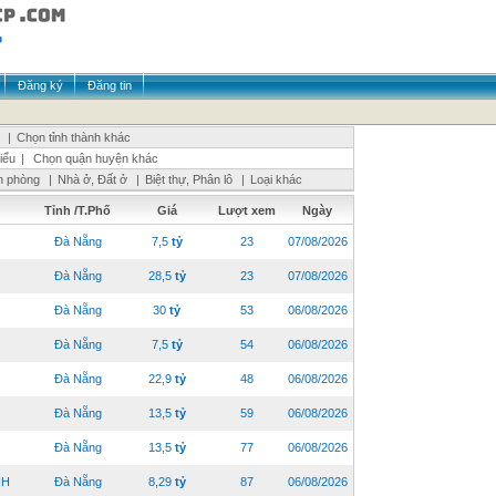
Đăng ký
Đăng tin
|
Chọn tỉnh thành khác
iểu
|
Chọn quận huyện khác
n phòng
|
Nhà ở, Đất ở
|
Biệt thự, Phân lô
|
Loại khác
Tỉnh /T.Phố
Giá
Lượt xem
Ngày
Đà Nẵng
7,5
tỷ
23
07/08/2026
Đà Nẵng
28,5
tỷ
23
07/08/2026
Đà Nẵng
30
tỷ
53
06/08/2026
Đà Nẵng
7,5
tỷ
54
06/08/2026
Đà Nẵng
22,9
tỷ
48
06/08/2026
Đà Nẵng
13,5
tỷ
59
06/08/2026
Đà Nẵng
13,5
tỷ
77
06/08/2026
NH
Đà Nẵng
8,29
tỷ
87
06/08/2026