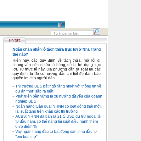
Tin tức
Ngăn chặn phân lô tách thửa trục lợi ở Nha Trang
thế nào?
Hiện nay, các quy định về tách thửa, mở lối đi
chung vẫn còn nhiều lổ hổng, dễ bị lợi dụng trục
lợi. Từ thực tế này, địa phương cần rà soát lại các
quy định, từ đó có hướng dẫn chi tiết để đảm bảo
quyền lợi cho người dân.
Thị trường BĐS bất ngờ tăng nhiệt với thông tin về
dự án “hot” sắp ra mắt
Phát triển bền vững là xu hướng tất yếu của doanh
nghiệp BĐS
Ngân hàng tuần qua: NHNN có loạt động thái mới,
lãi suất tăng trên khắp các thị trường
ACBS: NHNN đã bán ra 21 tỷ USD dự trữ ngoại tệ
từ đầu năm, có thể nâng lãi suất điều hành thêm
0,75 điểm %
Vay ngân hàng đầu tư bất động sản, nhà đầu tư
"ôm bom nợ"