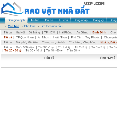
Sàn giao dịch
Tin tức
Dự án
Tư vấn
Đăng nhập
Đăng ký
Đăng 
Cần bán
Cho thuê
Tìm theo nhu cầu
Tất cả
|
Hà Nội
|
Đà Nẵng
|
TP HCM
|
Hải Phòng
|
An Giang
|
Bình Định
|
Chọn
Tất cả
|
TP.Quy Nhơn
|
An Nhơn
|
Hoài Nhơn
|
Phù Cát
|
Tuy Phước
|
Chọn quậ
Tất cả
|
Mặt phố, Mặt tiền
|
Chung cư ,căn hộ
|
Cửa hàng, Văn phòng
|
Nhà ở, Đất 
Tất cả
|
Dưới 500 triệu
|
Từ 500 -1 tỷ
|
Từ 1 -2 tỷ
|
Từ 2 -3 tỷ
|
Từ 3 – 5 tỷ
|
Từ 5 –
|
Từ 20 - 30 tỷ
|
Từ 30 - 40 tỷ
|
Từ 40 - 60 tỷ
|
Trên 60 tỷ
Tiêu đề
Tỉnh /T.Phố