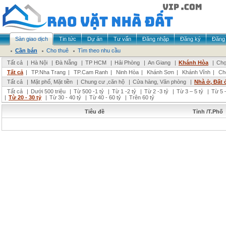
Sàn giao dịch
Tin tức
Dự án
Tư vấn
Đăng nhập
Đăng ký
Đăng 
Cần bán
Cho thuê
Tìm theo nhu cầu
Tất cả
|
Hà Nội
|
Đà Nẵng
|
TP HCM
|
Hải Phòng
|
An Giang
|
Khánh Hòa
|
Chọ
Tất cả
|
TP.Nha Trang
|
TP.Cam Ranh
|
Ninh Hòa
|
Khánh Sơn
|
Khánh Vĩnh
|
Ch
Tất cả
|
Mặt phố, Mặt tiền
|
Chung cư ,căn hộ
|
Cửa hàng, Văn phòng
|
Nhà ở, Đất 
Tất cả
|
Dưới 500 triệu
|
Từ 500 -1 tỷ
|
Từ 1 -2 tỷ
|
Từ 2 -3 tỷ
|
Từ 3 – 5 tỷ
|
Từ 5 –
|
Từ 20 - 30 tỷ
|
Từ 30 - 40 tỷ
|
Từ 40 - 60 tỷ
|
Trên 60 tỷ
Tiêu đề
Tỉnh /T.Phố