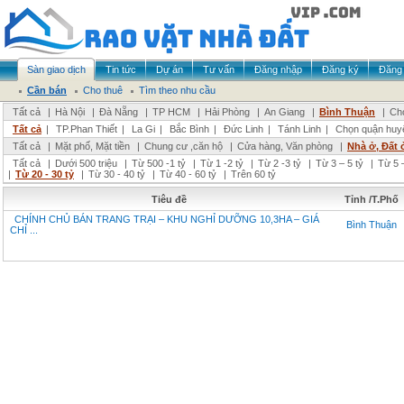
Sàn giao dịch
Tin tức
Dự án
Tư vấn
Đăng nhập
Đăng ký
Đăng 
Cần bán
Cho thuê
Tìm theo nhu cầu
Tất cả
|
Hà Nội
|
Đà Nẵng
|
TP HCM
|
Hải Phòng
|
An Giang
|
Bình Thuận
|
Chọ
Tất cả
|
TP.Phan Thiết
|
La Gi
|
Bắc Bình
|
Đức Linh
|
Tánh Linh
|
Chọn quận huy
Tất cả
|
Mặt phố, Mặt tiền
|
Chung cư ,căn hộ
|
Cửa hàng, Văn phòng
|
Nhà ở, Đất 
Tất cả
|
Dưới 500 triệu
|
Từ 500 -1 tỷ
|
Từ 1 -2 tỷ
|
Từ 2 -3 tỷ
|
Từ 3 – 5 tỷ
|
Từ 5 –
|
Từ 20 - 30 tỷ
|
Từ 30 - 40 tỷ
|
Từ 40 - 60 tỷ
|
Trên 60 tỷ
Tiêu đề
Tỉnh /T.Phố
CHÍNH CHỦ BÁN TRANG TRẠI – KHU NGHỈ DƯỠNG 10,3HA – GIÁ
Bình Thuận
CHỈ ...