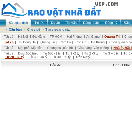
Sàn giao dịch
Tin tức
Dự án
Tư vấn
Đăng nhập
Đăng ký
Đăng 
Cần bán
Cho thuê
Tìm theo nhu cầu
Tất cả
|
Hà Nội
|
Đà Nẵng
|
TP HCM
|
Hải Phòng
|
An Giang
|
Quảng Trị
|
Chọn 
Tất cả
|
TP.Đông Hà
|
Quảng Trị
|
Cam Lộ
|
Cồn Cỏ
|
Đa Krông
|
Chọn quận huy
Tất cả
|
Mặt phố, Mặt tiền
|
Chung cư ,căn hộ
|
Cửa hàng, Văn phòng
|
Nhà ở, Đất 
Tất cả
|
Dưới 500 triệu
|
Từ 500 -1 tỷ
|
Từ 1 -2 tỷ
|
Từ 2 -3 tỷ
|
Từ 3 – 5 tỷ
|
Từ 5 –
|
Từ 20 - 30 tỷ
|
Từ 30 - 40 tỷ
|
Từ 40 - 60 tỷ
|
Trên 60 tỷ
Tiêu đề
Tỉnh /T.Phố