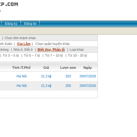
Đăng ký
Đăng tin
|
Chọn tỉnh thành khác
nh Xuân
|
Gia Lâm
|
Chọn quận huyện khác
phòng
|
Nhà ở, Đất ở
|
Biệt thự, Phân lô
|
Loại khác
|
Từ 3 – 5 tỷ
|
Từ 5 – 7 tỷ
|
Từ 7 – 10 tỷ
|
Từ 10 - 20 tỷ
Tỉnh /T.Phố
Giá
Lượt xem
Ngày
Hà Nội
21,3
tỷ
203
29/07/2026
Hà Nội
21,3
tỷ
205
29/07/2026