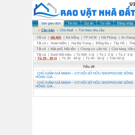
Sàn giao dịch
Tin tức
Dự án
Tư vấn
Đăng nhập
Cần bán
Cho thuê
Tìm theo nhu cầu
Tất cả
|
Hà Nội
|
Đà Nẵng
|
TP HCM
|
Hải Phòng
|
An Giang
Tất cả
|
Hoàn Kiếm
|
Hai Bà Trưng
|
Đống Đa
|
Tây Hồ
|
Tha
Tất cả
|
Mặt phố, Mặt tiền
|
Chung cư ,căn hộ
|
Cửa hàng, Văn 
Tất cả
|
Dưới 500 triệu
|
Từ 500 -1 tỷ
|
Từ 1 -2 tỷ
|
Từ 2 -3 tỷ
|
Từ 20 - 30 tỷ
|
Từ 30 - 40 tỷ
|
Từ 40 - 60 tỷ
|
Trên 60 tỷ
Tiêu đề
CHỦ GIẢM GIÁ MẠNH – CƠ HỘI SỞ HỮU SHOPHOUSE SÔNG
HỒNG GIA ...
CHỦ GIẢM GIÁ MẠNH – CƠ HỘI SỞ HỮU SHOPHOUSE SÔNG
HỒNG GIA ...