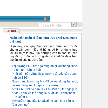
Tin tức
Ngăn chặn phân lô tách thửa trục lợi ở Nha Trang
thế nào?
Hiện nay, các quy định về tách thửa, mở lối đi
chung vẫn còn nhiều lổ hổng, dễ bị lợi dụng trục
lợi. Từ thực tế này, địa phương cần rà soát lại các
quy định, từ đó có hướng dẫn chi tiết để đảm bảo
quyền lợi cho người dân.
Thị trường BĐS bất ngờ tăng nhiệt với thông tin về
dự án “hot” sắp ra mắt
Phát triển bền vững là xu hướng tất yếu của doanh
nghiệp BĐS
Ngân hàng tuần qua: NHNN có loạt động thái mới,
lãi suất tăng trên khắp các thị trường
ACBS: NHNN đã bán ra 21 tỷ USD dự trữ ngoại tệ
từ đầu năm, có thể nâng lãi suất điều hành thêm
0,75 điểm %
Vay ngân hàng đầu tư bất động sản, nhà đầu tư
"ôm bom nợ"