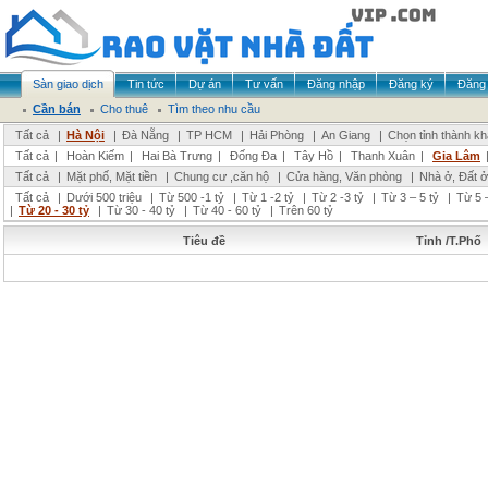
Sàn giao dịch
Tin tức
Dự án
Tư vấn
Đăng nhập
Đăng ký
Đăng 
Cần bán
Cho thuê
Tìm theo nhu cầu
Tất cả
|
Hà Nội
|
Đà Nẵng
|
TP HCM
|
Hải Phòng
|
An Giang
|
Chọn tỉnh thành k
Tất cả
|
Hoàn Kiếm
|
Hai Bà Trưng
|
Đống Đa
|
Tây Hồ
|
Thanh Xuân
|
Gia Lâm
Tất cả
|
Mặt phố, Mặt tiền
|
Chung cư ,căn hộ
|
Cửa hàng, Văn phòng
|
Nhà ở, Đất ở
Tất cả
|
Dưới 500 triệu
|
Từ 500 -1 tỷ
|
Từ 1 -2 tỷ
|
Từ 2 -3 tỷ
|
Từ 3 – 5 tỷ
|
Từ 5 –
|
Từ 20 - 30 tỷ
|
Từ 30 - 40 tỷ
|
Từ 40 - 60 tỷ
|
Trên 60 tỷ
Tiêu đề
Tỉnh /T.Phố