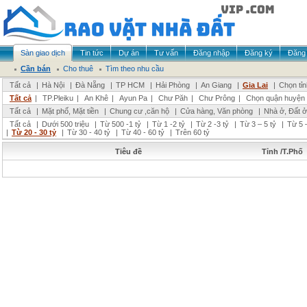
Sàn giao dịch
Tin tức
Dự án
Tư vấn
Đăng nhập
Đăng ký
Đăng 
Cần bán
Cho thuê
Tìm theo nhu cầu
Tất cả
|
Hà Nội
|
Đà Nẵng
|
TP HCM
|
Hải Phòng
|
An Giang
|
Gia Lai
|
Chọn tỉ
Tất cả
|
TP.Pleiku
|
An Khê
|
Ayun Pa
|
Chư Păh
|
Chư Prông
|
Chọn quận huyện
Tất cả
|
Mặt phố, Mặt tiền
|
Chung cư ,căn hộ
|
Cửa hàng, Văn phòng
|
Nhà ở, Đất ở
Tất cả
|
Dưới 500 triệu
|
Từ 500 -1 tỷ
|
Từ 1 -2 tỷ
|
Từ 2 -3 tỷ
|
Từ 3 – 5 tỷ
|
Từ 5 –
|
Từ 20 - 30 tỷ
|
Từ 30 - 40 tỷ
|
Từ 40 - 60 tỷ
|
Trên 60 tỷ
Tiêu đề
Tỉnh /T.Phố