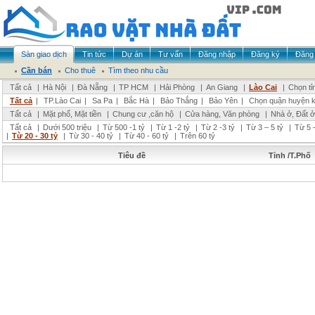
Sàn giao dịch
Tin tức
Dự án
Tư vấn
Đăng nhập
Đăng ký
Đăng 
Cần bán
Cho thuê
Tìm theo nhu cầu
Tất cả
|
Hà Nội
|
Đà Nẵng
|
TP HCM
|
Hải Phòng
|
An Giang
|
Lào Cai
|
Chọn tỉ
Tất cả
|
TP.Lào Cai
|
Sa Pa
|
Bắc Hà
|
Bảo Thắng
|
Bảo Yên
|
Chọn quận huyện 
Tất cả
|
Mặt phố, Mặt tiền
|
Chung cư ,căn hộ
|
Cửa hàng, Văn phòng
|
Nhà ở, Đất ở
Tất cả
|
Dưới 500 triệu
|
Từ 500 -1 tỷ
|
Từ 1 -2 tỷ
|
Từ 2 -3 tỷ
|
Từ 3 – 5 tỷ
|
Từ 5 –
|
Từ 20 - 30 tỷ
|
Từ 30 - 40 tỷ
|
Từ 40 - 60 tỷ
|
Trên 60 tỷ
Tiêu đề
Tỉnh /T.Phố