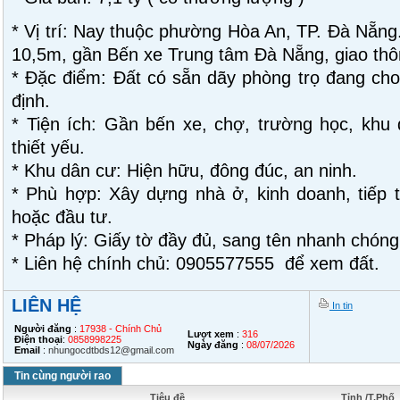
* Vị trí: Nay thuộc phường Hòa An, TP. Đà Nẵng
10,5m, gần Bến xe Trung tâm Đà Nẵng, giao thôn
* Đặc điểm: Đất có sẵn dãy phòng trọ đang cho 
định.
* Tiện ích: Gần bến xe, chợ, trường học, khu 
thiết yếu.
* Khu dân cư: Hiện hữu, đông đúc, an ninh.
* Phù hợp: Xây dựng nhà ở, kinh doanh, tiếp t
hoặc đầu tư.
* Pháp lý: Giấy tờ đầy đủ, sang tên nhanh chóng
* Liên hệ chính chủ: 0905577555 để xem đất.
LIÊN HỆ
In tin
Người đăng
:
17938 - Chính Chủ
Lượt xem
:
316
Điện thoại
:
0858998225
Ngày đăng
:
08/07/2026
Email
:
nhungocdtbds12@gmail.com
Tin cùng người rao
Tiêu đề
Tỉnh /T.Phố