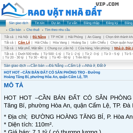
Sàn giao dịch
Tin tức
Dự án
Tư vấn
Đăng nhập
Đăng ký
Đăng 
Cần bán
Cho thuê
Tìm theo nhu cầu
Tất cả
|
Hà Nội
|
Đà Nẵng
|
TP HCM
|
Hải Phòng
|
An Giang
|
Chọn tỉnh thành k
Tất cả
|
Cẩm Lệ
|
Hải Châu
|
Hòa Vang
|
Hoàng Sa
|
Liên Chiểu
|
Chọn quận huy
Tất cả
|
Mặt phố, Mặt tiền
|
Chung cư ,căn hộ
|
Cửa hàng, Văn phòng
|
Nhà ở, Đất 
Tất cả
|
Dưới 500 triệu
|
Từ 500 -1 tỷ
|
Từ 1 -2 tỷ
|
Từ 2 -3 tỷ
|
Từ 3 – 5 tỷ
|
Từ 5 –
|
Từ 20 - 30 tỷ
|
Từ 30 - 40 tỷ
|
Từ 40 - 60 tỷ
|
Trên 60 tỷ
>>
>>
>>
>>
Sàn giao dịch
Cần bán
Đà Nẵng
Cẩm Lệ
Nhà ở, Đất ở
HOT HOT –CẦN BÁN ĐẤT CÓ SẴN PHÒNG TRỌ - Đường
Hoàng Tăng Bí, phường Hòa An, quận Cẩm Lệ, TP.
MÔ TẢ
HOT HOT –CẦN BÁN ĐẤT CÓ SẴN PHÒNG 
Tăng Bí, phường Hòa An, quận Cẩm Lệ, TP. Đà
* Địa chỉ; ĐƯỜNG HOÀNG TĂNG BÍ, P. Hòa A
* Diện tích: 110m².
* Giá bán: 7,1 tỷ ( có thương lượng )