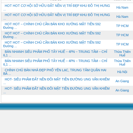
HOT HOT CƠ HỘI SỞ HỮU ĐẤT NỀN VỊ TRÍ ĐẸP KHU ĐÔ THỊ HƯNG
Hà Nam
...
HOT HOT CƠ HỘI SỞ HỮU ĐẤT NỀN VỊ TRÍ ĐẸP KHU ĐÔ THỊ HƯNG
Hà Nam
...
HOT HOT – CHÍNH CHỦ CẦN BÁN KHO XƯỞNG MẶT TIỀN 592
TP HCM
Đường ...
HOT HOT – CHÍNH CHỦ CẦN BÁN KHO XƯỞNG MẶT TIỀN 592
TP HCM
Đường ...
HOT HOT – CHÍNH CHỦ CẦN BÁN KHO XƯỞNG MẶT TIỀN 592
TP HCM
Đường ...
BÁN NHANH SIÊU PHẨM PHỐ TÂY HUẾ – 4PN – TRUNG TÂM – CHỈ
Thừa Thiên
6,1 ...
Huế
BÁN NHANH SIÊU PHẨM PHỐ TÂY HUẾ – 4PN – TRUNG TÂM – CHỈ
Thừa Thiên
6,1 ...
Huế
CHÍNH CHỦ BÁN NHÀ ĐẸP PHỐ YÊN LẠC, TRUNG TÂM QUẬN HAI
Hà Nội
BÀ ...
HOT- SIÊU PHẨM ĐẤT NỀN ĐÔI MẶT TIỀN ĐƯỜNG UNG VĂN KHIÊM
An Giang
...
HOT- SIÊU PHẨM ĐẤT NỀN ĐÔI MẶT TIỀN ĐƯỜNG UNG VĂN KHIÊM
An Giang
...