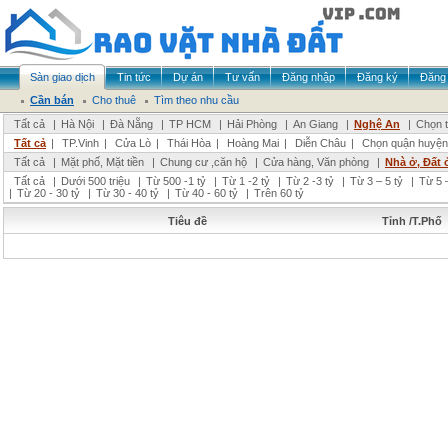
Sàn giao dịch
Tin tức
Dự án
Tư vấn
Đăng nhập
Đăng ký
Đăng 
Cần bán
Cho thuê
Tìm theo nhu cầu
Tất cả
|
Hà Nội
|
Đà Nẵng
|
TP HCM
|
Hải Phòng
|
An Giang
|
Nghệ An
|
Chọn t
Tất cả
|
TP.Vinh
|
Cửa Lò
|
Thái Hòa
|
Hoàng Mai
|
Diễn Châu
|
Chọn quận huyện
Tất cả
|
Mặt phố, Mặt tiền
|
Chung cư ,căn hộ
|
Cửa hàng, Văn phòng
|
Nhà ở, Đất 
Tất cả
|
Dưới 500 triệu
|
Từ 500 -1 tỷ
|
Từ 1 -2 tỷ
|
Từ 2 -3 tỷ
|
Từ 3 – 5 tỷ
|
Từ 5 –
|
Từ 20 - 30 tỷ
|
Từ 30 - 40 tỷ
|
Từ 40 - 60 tỷ
|
Trên 60 tỷ
Tiêu đề
Tỉnh /T.Phố