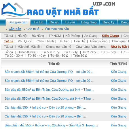
Sàn giao dịch
Tin tức
Dự án
Tư vấn
Đăng nhập
Đăng ký
Đăng 
Cần bán
Cho thuê
Tìm theo nhu cầu
Tất cả
|
Hà Nội
|
Đà Nẵng
|
TP HCM
|
Hải Phòng
|
An Giang
|
Kiên Giang
|
Chọ
Tất cả
|
Phú Quốc
|
Châu Thành
|
Hà Tiên
|
Hòn Đất
|
Giồng Riềng
|
Chọn quận 
Tất cả
|
Mặt phố, Mặt tiền
|
Chung cư ,căn hộ
|
Cửa hàng, Văn phòng
|
Nhà ở, Đất 
Tất cả
|
Dưới 500 triệu
|
Từ 500 -1 tỷ
|
Từ 1 -2 tỷ
|
Từ 2 -3 tỷ
|
Từ 3 – 5 tỷ
|
Từ 5 –
|
Từ 20 - 30 tỷ
|
Từ 30 - 40 tỷ
|
Từ 40 - 60 tỷ
|
Trên 60 tỷ
Tiêu đề
Tỉnh /T.Phố
Bán nhanh đất 550m² full thổ cư Cửa Dương, PQ – có sẵn 20 ...
Kiên Giang
Bán nhanh đất 550m² full thổ cư Cửa Dương, PQ – có sẵn 20 ...
Kiên Giang
Bán gấp đất 550m² tại Bến Tràm, Cửa Dương, giá 9 tỷ – Tặng ...
Kiên Giang
Bán gấp đất 550m² tại Bến Tràm, Cửa Dương, giá 9 tỷ – Tặng ...
Kiên Giang
Cần bán đất 550m² full thổ cư – Dãy trọ 20 phòng – Bến ...
Kiên Giang
Cần bán đất 550m² full thổ cư – Dãy trọ 20 phòng – Bến ...
Kiên Giang
Siêu phẩm đất 550m² thổ cư + trọ 20 phòng – Gần Ngã 3 Hương ...
Kiên Giang