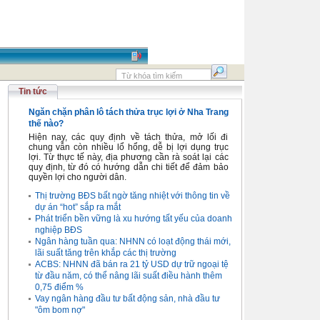
Tin tức
Ngăn chặn phân lô tách thửa trục lợi ở Nha Trang
thế nào?
Hiện nay, các quy định về tách thửa, mở lối đi
chung vẫn còn nhiều lổ hổng, dễ bị lợi dụng trục
lợi. Từ thực tế này, địa phương cần rà soát lại các
quy định, từ đó có hướng dẫn chi tiết để đảm bảo
quyền lợi cho người dân.
Thị trường BĐS bất ngờ tăng nhiệt với thông tin về
dự án “hot” sắp ra mắt
Phát triển bền vững là xu hướng tất yếu của doanh
nghiệp BĐS
Ngân hàng tuần qua: NHNN có loạt động thái mới,
lãi suất tăng trên khắp các thị trường
ACBS: NHNN đã bán ra 21 tỷ USD dự trữ ngoại tệ
từ đầu năm, có thể nâng lãi suất điều hành thêm
0,75 điểm %
Vay ngân hàng đầu tư bất động sản, nhà đầu tư
"ôm bom nợ"