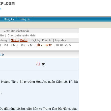
Đăng ký
Đăng tin
|
Chọn tỉnh thành khác
iểu
|
Chọn quận huyện khác
phòng
|
Nhà ở, Đất ở
|
Biệt thự, Phân lô
|
Loại khác
|
Từ 3 – 5 tỷ
|
Từ 5 – 7 tỷ
|
Từ 7 – 10 tỷ
|
Từ 10 - 20 tỷ
t ở
7,1
tỷ
àng Tăng Bí, phường Hòa An, quận Cẩm Lệ, TP. Đà
G
ước đất rộng 10,5m, gần Bến xe Trung tâm Đà Nẵng, giao