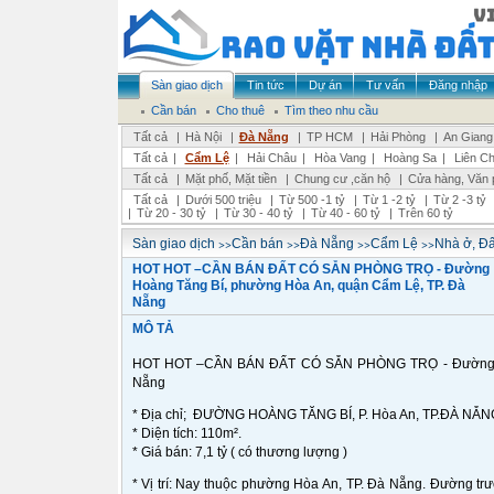
Sàn giao dịch
Tin tức
Dự án
Tư vấn
Đăng nhập
Cần bán
Cho thuê
Tìm theo nhu cầu
Tất cả
|
Hà Nội
|
Đà Nẵng
|
TP HCM
|
Hải Phòng
|
An Giang
Tất cả
|
Cẩm Lệ
|
Hải Châu
|
Hòa Vang
|
Hoàng Sa
|
Liên Ch
Tất cả
|
Mặt phố, Mặt tiền
|
Chung cư ,căn hộ
|
Cửa hàng, Văn 
Tất cả
|
Dưới 500 triệu
|
Từ 500 -1 tỷ
|
Từ 1 -2 tỷ
|
Từ 2 -3 tỷ
|
Từ 20 - 30 tỷ
|
Từ 30 - 40 tỷ
|
Từ 40 - 60 tỷ
|
Trên 60 tỷ
>>
>>
>>
>>
Sàn giao dịch
Cần bán
Đà Nẵng
Cẩm Lệ
Nhà ở, Đấ
HOT HOT –CẦN BÁN ĐẤT CÓ SẴN PHÒNG TRỌ - Đường
Hoàng Tăng Bí, phường Hòa An, quận Cẩm Lệ, TP. Đà
Nẵng
MÔ TẢ
HOT HOT –CẦN BÁN ĐẤT CÓ SẴN PHÒNG TRỌ - Đường Ho
Nẵng
* Địa chỉ; ĐƯỜNG HOÀNG TĂNG BÍ, P. Hòa An, TP.ĐÀ NẴN
* Diện tích: 110m².
* Giá bán: 7,1 tỷ ( có thương lượng )
* Vị trí: Nay thuộc phường Hòa An, TP. Đà Nẵng. Đường tr