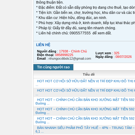
thông thuận tiện.
* Đặc điểm: Đất có sẵn dãy phòng trọ đang cho thuê, tạo dòn
* Tiện ích: Gần bến xe, chợ, trường học, khu dân cư và các tiệ
* Khu dân cư: Hiện hữu, đông đúc, an ninh.
* Phù hợp: Xây dựng nhà ở, kinh doanh, tiếp tục khai thác p
* Pháp lý: Giấy tờ đầy đủ, sang tên nhanh chóng.
* Liên hệ chính chủ: 0905577555 để xem đất.
LIÊN HỆ
Người đăng
:
17938 - Chính Chủ
Lượt xem
:
325
Điện thoại
:
0858998225
Ngày đăng
:
08/07/2026
Email
:
nhungocdtbds12@gmail.com
Tin cùng người rao
Tiêu đề
HOT HOT CƠ HỘI SỞ HỮU ĐẤT NỀN VỊ TRÍ ĐẸP KHU ĐÔ THỊ
...
HOT HOT CƠ HỘI SỞ HỮU ĐẤT NỀN VỊ TRÍ ĐẸP KHU ĐÔ THỊ
...
HOT HOT – CHÍNH CHỦ CẦN BÁN KHO XƯỞNG MẶT TIỀN 592
Đường ...
HOT HOT – CHÍNH CHỦ CẦN BÁN KHO XƯỞNG MẶT TIỀN 592
Đường ...
HOT HOT – CHÍNH CHỦ CẦN BÁN KHO XƯỞNG MẶT TIỀN 592
Đường ...
BÁN NHANH SIÊU PHẨM PHỐ TÂY HUẾ – 4PN – TRUNG TÂM –
6,1 ...