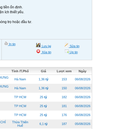
g tiền ổn định.
n ích thiết yếu.
hòng trọ hoặc đầu tư.
In tin
Lưu lại
Sửa tin
Xóa tin
Up tin
Tỉnh /T.Phố
Giá
Lượt xem
Ngày
 HƯNG
Hà Nam
1,36
tỷ
153
06/08/2026
 HƯNG
Hà Nam
1,36
tỷ
150
06/08/2026
TP HCM
25
tỷ
182
06/08/2026
TP HCM
25
tỷ
181
06/08/2026
TP HCM
25
tỷ
176
06/08/2026
 CHỈ
Thừa Thiên
6,1
tỷ
187
05/08/2026
Huế