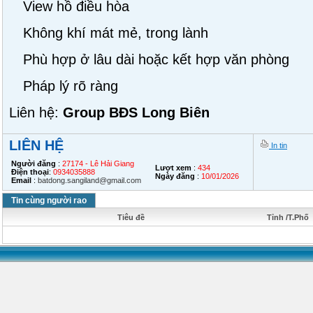
View hồ điều hòa
Không khí mát mẻ, trong lành
Phù hợp ở lâu dài hoặc kết hợp văn phòng
Pháp lý rõ ràng
Liên hệ:
Group BĐS Long Biên
LIÊN HỆ
In tin
Người đăng
:
27174 - Lê Hải Giang
Lượt xem
:
434
Điện thoại
:
0934035888
Ngày đăng
:
10/01/2026
Email
:
batdong.sangiland@gmail.com
Tin cùng người rao
Tiêu đề
Tỉnh /T.Phố