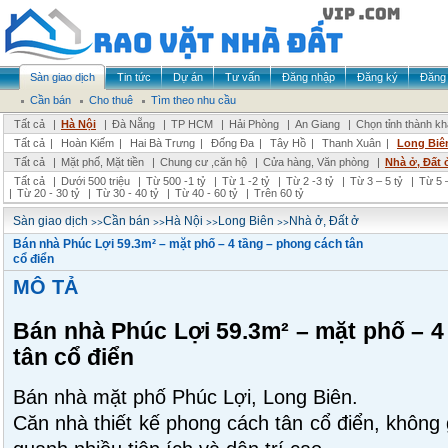
Sàn giao dịch
Tin tức
Dự án
Tư vấn
Đăng nhập
Đăng ký
Đăng 
Cần bán
Cho thuê
Tìm theo nhu cầu
Tất cả
|
Hà Nội
|
Đà Nẵng
|
TP HCM
|
Hải Phòng
|
An Giang
|
Chọn tỉnh thành k
Tất cả
|
Hoàn Kiếm
|
Hai Bà Trưng
|
Đống Đa
|
Tây Hồ
|
Thanh Xuân
|
Long Biê
Tất cả
|
Mặt phố, Mặt tiền
|
Chung cư ,căn hộ
|
Cửa hàng, Văn phòng
|
Nhà ở, Đất 
Tất cả
|
Dưới 500 triệu
|
Từ 500 -1 tỷ
|
Từ 1 -2 tỷ
|
Từ 2 -3 tỷ
|
Từ 3 – 5 tỷ
|
Từ 5 –
|
Từ 20 - 30 tỷ
|
Từ 30 - 40 tỷ
|
Từ 40 - 60 tỷ
|
Trên 60 tỷ
>>
>>
>>
>>
Sàn giao dịch
Cần bán
Hà Nội
Long Biên
Nhà ở, Đất ở
Bán nhà Phúc Lợi 59.3m² – mặt phố – 4 tầng – phong cách tân
cổ điển
MÔ TẢ
Bán nhà Phúc Lợi 59.3m² – mặt phố – 4
tân cổ điển
Bán nhà mặt phố Phúc Lợi, Long Biên.
Căn nhà thiết kế phong cách tân cổ điển, không