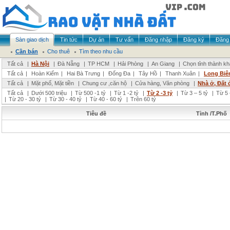
Sàn giao dịch
Tin tức
Dự án
Tư vấn
Đăng nhập
Đăng ký
Đăng 
Cần bán
Cho thuê
Tìm theo nhu cầu
Tất cả
|
Hà Nội
|
Đà Nẵng
|
TP HCM
|
Hải Phòng
|
An Giang
|
Chọn tỉnh thành k
Tất cả
|
Hoàn Kiếm
|
Hai Bà Trưng
|
Đống Đa
|
Tây Hồ
|
Thanh Xuân
|
Long Biê
Tất cả
|
Mặt phố, Mặt tiền
|
Chung cư ,căn hộ
|
Cửa hàng, Văn phòng
|
Nhà ở, Đất 
Tất cả
|
Dưới 500 triệu
|
Từ 500 -1 tỷ
|
Từ 1 -2 tỷ
|
Từ 2 -3 tỷ
|
Từ 3 – 5 tỷ
|
Từ 5 
|
Từ 20 - 30 tỷ
|
Từ 30 - 40 tỷ
|
Từ 40 - 60 tỷ
|
Trên 60 tỷ
Tiêu đề
Tỉnh /T.Phố