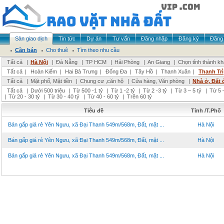
Sàn giao dịch
Tin tức
Dự án
Tư vấn
Đăng nhập
Đăng ký
Đăng 
Cần bán
Cho thuê
Tìm theo nhu cầu
Tất cả
|
Hà Nội
|
Đà Nẵng
|
TP HCM
|
Hải Phòng
|
An Giang
|
Chọn tỉnh thành k
Tất cả
|
Hoàn Kiếm
|
Hai Bà Trưng
|
Đống Đa
|
Tây Hồ
|
Thanh Xuân
|
Thanh Trì
Tất cả
|
Mặt phố, Mặt tiền
|
Chung cư ,căn hộ
|
Cửa hàng, Văn phòng
|
Nhà ở, Đất 
Tất cả
|
Dưới 500 triệu
|
Từ 500 -1 tỷ
|
Từ 1 -2 tỷ
|
Từ 2 -3 tỷ
|
Từ 3 – 5 tỷ
|
Từ 5 –
|
Từ 20 - 30 tỷ
|
Từ 30 - 40 tỷ
|
Từ 40 - 60 tỷ
|
Trên 60 tỷ
Tiêu đề
Tỉnh /T.Phố
Bán gấp giá rẻ Yên Ngưu, xã Đại Thanh 549m/568m, Đất, mặt ...
Hà Nội
Bán gấp giá rẻ Yên Ngưu, xã Đại Thanh 549m/568m, Đất, mặt ...
Hà Nội
Bán gấp giá rẻ Yên Ngưu, xã Đại Thanh 549m/568m, Đất, mặt ...
Hà Nội