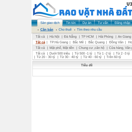
Sàn giao dịch
Tin tức
Dự án
Tư vấn
Đăng nhập
Cần bán
Cho thuê
Tìm theo nhu cầu
Tất cả
|
Hà Nội
|
Đà Nẵng
|
TP HCM
|
Hải Phòng
|
An Giang
Tất cả
|
TP.Hà Giang
|
Bắc Mê
|
Bắc Quang
|
Đồng Văn
|
Ho
Tất cả
|
Mặt phố, Mặt tiền
|
Chung cư ,căn hộ
|
Cửa hàng, Văn 
Tất cả
|
Dưới 500 triệu
|
Từ 500 -1 tỷ
|
Từ 1 -2 tỷ
|
Từ 2 -3 tỷ
|
Từ 20 - 30 tỷ
|
Từ 30 - 40 tỷ
|
Từ 40 - 60 tỷ
|
Trên 60 tỷ
Tiêu đề