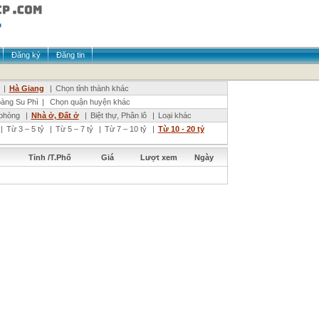
Đăng ký
Đăng tin
|
Hà Giang
|
Chọn tỉnh thành khác
àng Su Phì
|
Chọn quận huyện khác
phòng
|
Nhà ở, Đất ở
|
Biệt thự, Phân lô
|
Loại khác
|
Từ 3 – 5 tỷ
|
Từ 5 – 7 tỷ
|
Từ 7 – 10 tỷ
|
Từ 10 - 20 tỷ
Tỉnh /T.Phố
Giá
Lượt xem
Ngày