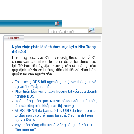
Tin tức
Ngăn chặn phân lô tách thửa trục lợi ở Nha Trang
thế nào?
Hiện nay, các quy định về tách thửa, mở lối đi
chung vẫn còn nhiều lổ hổng, dễ bị lợi dụng trục
lợi. Từ thực tế này, địa phương cần rà soát lại các
quy định, từ đó có hướng dẫn chi tiết để đảm bảo
quyền lợi cho người dân.
Thị trường BĐS bất ngờ tăng nhiệt với thông tin về
dự án “hot” sắp ra mắt
Phát triển bền vững là xu hướng tất yếu của doanh
nghiệp BĐS
Ngân hàng tuần qua: NHNN có loạt động thái mới,
lãi suất tăng trên khắp các thị trường
ACBS: NHNN đã bán ra 21 tỷ USD dự trữ ngoại tệ
từ đầu năm, có thể nâng lãi suất điều hành thêm
0,75 điểm %
Vay ngân hàng đầu tư bất động sản, nhà đầu tư
"ôm bom nợ"