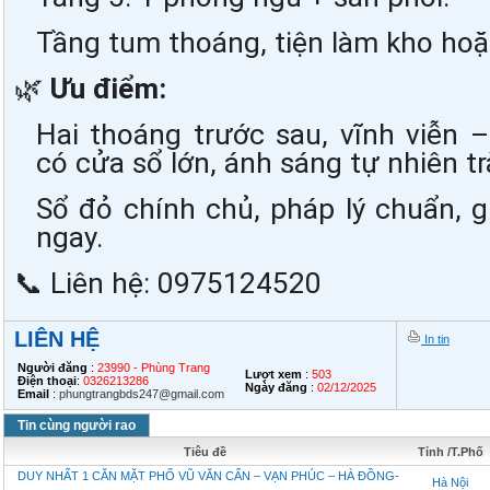
Tầng tum thoáng, tiện làm kho ho
🌿 
Ưu điểm:
Hai thoáng trước sau, vĩnh viễn 
có cửa sổ lớn, ánh sáng tự nhiên t
Sổ đỏ chính chủ, pháp lý chuẩn, gi
ngay.
📞 Liên hệ: 0975124520
LIÊN HỆ
In tin
Người đăng
:
23990 - Phùng Trang
Lượt xem
:
503
Điện thoại
:
0326213286
Ngày đăng
:
02/12/2025
Email
:
phungtrangbds247@gmail.com
Tin cùng người rao
Tiêu đề
Tỉnh /T.Phố
DUY NHẤT 1 CĂN MẶT PHỐ VŨ VĂN CẨN – VẠN PHÚC – HÀ ĐỒNG-
Hà Nội
...