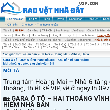
Sàn giao dịch
Tin tức
Dự án
Tư vấn
Đăng nhập
Đăng ký
Đăng 
Cần bán
Cho thuê
Tìm theo nhu cầu
Tất cả
|
Hà Nội
|
Đà Nẵng
|
TP HCM
|
Hải Phòng
|
An Giang
|
Chọn tỉnh thành k
Tất cả
|
Hoàn Kiếm
|
Hai Bà Trưng
|
Đống Đa
|
Tây Hồ
|
Thanh Xuân
|
Hoàng Ma
Tất cả
|
Mặt phố, Mặt tiền
|
Chung cư ,căn hộ
|
Cửa hàng, Văn phòng
|
Nhà ở, Đất 
Tất cả
|
Dưới 500 triệu
|
Từ 500 -1 tỷ
|
Từ 1 -2 tỷ
|
Từ 2 -3 tỷ
|
Từ 3 – 5 tỷ
|
Từ 5 –
|
Từ 20 - 30 tỷ
|
Từ 30 - 40 tỷ
|
Từ 40 - 60 tỷ
|
Trên 60 tỷ
>>
>>
>>
>>
Sàn giao dịch
Cần bán
Hà Nội
Hoàng Mai
Nhà ở, Đất ở
Gara Ô Tô – 36m 6 tầng thang bộ đẹp – Khu dân trí cao Hoàng
Mai , thoáng trước sau vĩnh viễn- 9.8
MÔ TẢ
Trung tâm Hoàng Mai – Nhà 6 tầng ga
thoáng, thiết kế VIP, về ở ngay lh 0
🏡 
GARA Ô TÔ – HAI THOÁNG VĨNH 
HIẾM NHÀ BÁN