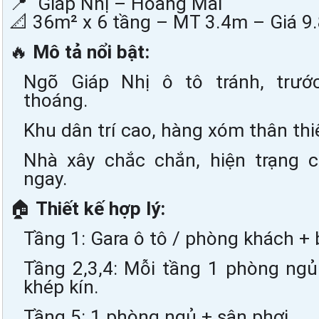
📍  Giáp Nhị – Hoàng Mai
📐 36m² x 6 tầng – MT 3.4m – Giá 9.
🔥 
Mô tả nổi bật:
Ngõ Giáp Nhị ô tô tránh, trước
thoáng.
Khu dân trí cao, hàng xóm thân thiệ
Nhà xây chắc chắn, hiện trạng cò
ngay.
🏠 
Thiết kế hợp lý:
Tầng 1: Gara ô tô / phòng khách + 
Tầng 2,3,4: Mỗi tầng 1 phòng ngủ 
khép kín.
Tầng 5: 1 phòng ngủ + sân phơi.