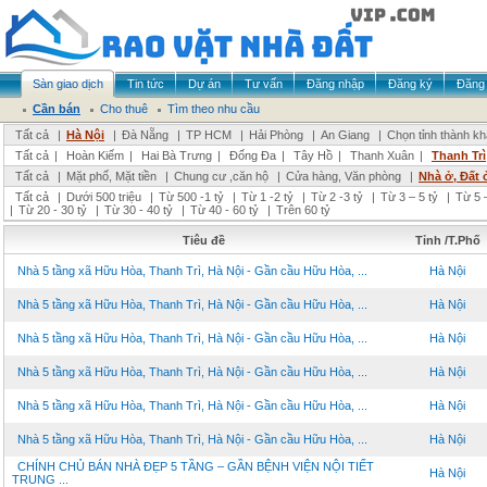
Sàn giao dịch
Tin tức
Dự án
Tư vấn
Đăng nhập
Đăng ký
Đăng 
Cần bán
Cho thuê
Tìm theo nhu cầu
Tất cả
|
Hà Nội
|
Đà Nẵng
|
TP HCM
|
Hải Phòng
|
An Giang
|
Chọn tỉnh thành k
Tất cả
|
Hoàn Kiếm
|
Hai Bà Trưng
|
Đống Đa
|
Tây Hồ
|
Thanh Xuân
|
Thanh Trì
Tất cả
|
Mặt phố, Mặt tiền
|
Chung cư ,căn hộ
|
Cửa hàng, Văn phòng
|
Nhà ở, Đất 
Tất cả
|
Dưới 500 triệu
|
Từ 500 -1 tỷ
|
Từ 1 -2 tỷ
|
Từ 2 -3 tỷ
|
Từ 3 – 5 tỷ
|
Từ 5 –
|
Từ 20 - 30 tỷ
|
Từ 30 - 40 tỷ
|
Từ 40 - 60 tỷ
|
Trên 60 tỷ
Tiêu đề
Tỉnh /T.Phố
Nhà 5 tầng xã Hữu Hòa, Thanh Trì, Hà Nội - Gần cầu Hữu Hòa, ...
Hà Nội
Nhà 5 tầng xã Hữu Hòa, Thanh Trì, Hà Nội - Gần cầu Hữu Hòa, ...
Hà Nội
Nhà 5 tầng xã Hữu Hòa, Thanh Trì, Hà Nội - Gần cầu Hữu Hòa, ...
Hà Nội
Nhà 5 tầng xã Hữu Hòa, Thanh Trì, Hà Nội - Gần cầu Hữu Hòa, ...
Hà Nội
Nhà 5 tầng xã Hữu Hòa, Thanh Trì, Hà Nội - Gần cầu Hữu Hòa, ...
Hà Nội
Nhà 5 tầng xã Hữu Hòa, Thanh Trì, Hà Nội - Gần cầu Hữu Hòa, ...
Hà Nội
CHÍNH CHỦ BÁN NHÀ ĐẸP 5 TẦNG – GẦN BỆNH VIỆN NỘI TIẾT
Hà Nội
TRUNG ...