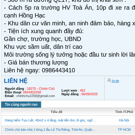
- Cách 5p ra trường HV Toà Án, 10p đi xe ra 
cạnh Hồng Hạc
- Khu dân cư văn minh, an ninh đảm bảo, hàng x
- Tiện ích xung quanh đầy đủ:
Gần chợ, trường học, UBND
Khu vực sầm uất, dân trí cao
Môi trường sống lý tưởng hoặc đầu tư sinh lời lâ
- Giá bán thương lượng
Liên hệ ngay: 0986443410
LIÊN HỆ
In tin
Người đăng
:
18275 - Chính Chủ
Lượt xem
:
452
Điện thoại
:
0943402258
Ngày đăng
:
06/09/2025
Email
:
chinhchu2258@gmail.com
Tin cùng người rao
Tiêu đề
Tỉnh /T.Phố
Hàng hiếm Tựu Liệt, 40m2 x 4 tầng, mặt tiền 6m, lô góc, ngõ ...
Hà Nội
Chính chủ bán nhà 1 lửng 1 lầu Lê Thị Riêng, Thới An, Quận ...
TP HCM