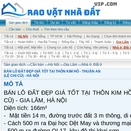
Sàn giao dịch
Tin tức
Dự án
Tư vấn
Đăng nhập
Đăng ký
Đăng 
Cần bán
Cho thuê
Tìm theo nhu cầu
Tất cả
|
Hà Nội
|
Đà Nẵng
|
TP HCM
|
Hải Phòng
|
An Giang
|
Chọn tỉnh thành k
Tất cả
|
Hoàn Kiếm
|
Hai Bà Trưng
|
Đống Đa
|
Tây Hồ
|
Thanh Xuân
|
Gia Lâm
Tất cả
|
Mặt phố, Mặt tiền
|
Chung cư ,căn hộ
|
Cửa hàng, Văn phòng
|
Nhà ở, Đất 
Tất cả
|
Dưới 500 triệu
|
Từ 500 -1 tỷ
|
Từ 1 -2 tỷ
|
Từ 2 -3 tỷ
|
Từ 3 – 5 tỷ
|
Từ 5 –
|
Từ 20 - 30 tỷ
|
Từ 30 - 40 tỷ
|
Từ 40 - 60 tỷ
|
Trên 60 tỷ
>>
>>
>>
>>
Sàn giao dịch
Cần bán
Hà Nội
Gia Lâm
Nhà ở, Đất ở
BÁN LÔ ĐẤT ĐẸP GIÁ TỐT TẠI THÔN KIM HỒ - THUẬN AN
(LỆ CHI CŨ) - HÀ NỘI
MÔ TẢ
BÁN LÔ ĐẤT ĐẸP GIÁ TỐT TẠI THÔN KIM HỒ
CŨ) - GIA LÂM, HÀ NỘI
Diện tích: 166m²
- Mặt tiền 14 m, đường trước đất 3 m thông, di 
- Cách 500 m ra Đại học Dệt May và thương mại
- 500 m ra đường QL17, khu đô thị khai sơn .