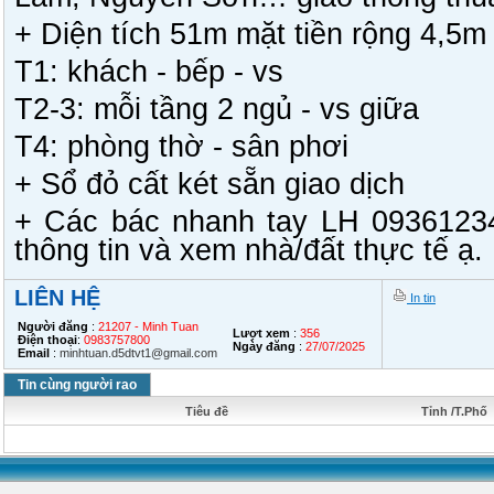
+ Diện tích 51m mặt tiền rộng 4,5m 
T1: khách - bếp - vs
T2-3: mỗi tầng 2 ngủ - vs giữa
T4: phòng thờ - sân phơi
+ Sổ đỏ cất két sẵn giao dịch
+ Các bác nhanh tay LH 09361234
thông tin và xem nhà/đất thực tế ạ.
LIÊN HỆ
In tin
Người đăng
:
21207 - Minh Tuan
Lượt xem
:
356
Điện thoại
:
0983757800
Ngày đăng
:
27/07/2025
Email
:
minhtuan.d5dtvt1@gmail.com
Tin cùng người rao
Tiêu đề
Tỉnh /T.Phố