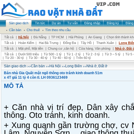
Sàn giao dịch
Tin tức
Dự án
Tư vấn
Đăng nhập
Đăng ký
Đăng 
Cần bán
Cho thuê
Tìm theo nhu cầu
Tất cả
|
Hà Nội
|
Đà Nẵng
|
TP HCM
|
Hải Phòng
|
An Giang
|
Chọn tỉnh thành k
Tất cả
|
Hoàn Kiếm
|
Hai Bà Trưng
|
Đống Đa
|
Tây Hồ
|
Thanh Xuân
|
Long Biê
Tất cả
|
Mặt phố, Mặt tiền
|
Chung cư ,căn hộ
|
Cửa hàng, Văn phòng
|
Nhà ở, Đất 
Tất cả
|
Dưới 500 triệu
|
Từ 500 -1 tỷ
|
Từ 1 -2 tỷ
|
Từ 2 -3 tỷ
|
Từ 3 – 5 tỷ
|
Từ 5 –
|
Từ 20 - 30 tỷ
|
Từ 30 - 40 tỷ
|
Từ 40 - 60 tỷ
|
Trên 60 tỷ
>>
>>
>>
>>
Sàn giao dịch
Cần bán
Hà Nội
Long Biên
Nhà ở, Đất ở
Bán nhà Gia Quất mặt ngõ thông oto tránh kinh doanh 51m
x 4T giá 11 tỷ 4 còn tl. LH 0936123469
MÔ TẢ
+ Căn nhà vị trí đẹp, Dân xây ch
thông. Oto tránh, kinh doanh.
+ Xung quanh gần trường chợ, cv
Lâm, Nguyễn Sơn… giao thông thuậ