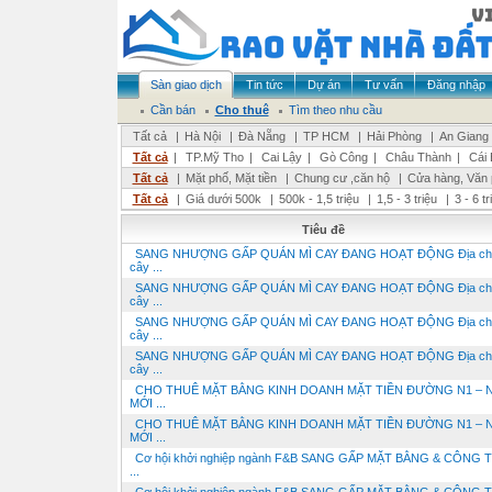
Sàn giao dịch
Tin tức
Dự án
Tư vấn
Đăng nhập
Cần bán
Cho thuê
Tìm theo nhu cầu
Tất cả
|
Hà Nội
|
Đà Nẵng
|
TP HCM
|
Hải Phòng
|
An Giang
Tất cả
|
TP.Mỹ Tho
|
Cai Lậy
|
Gò Công
|
Châu Thành
|
Cái 
Tất cả
|
Mặt phố, Mặt tiền
|
Chung cư ,căn hộ
|
Cửa hàng, Văn
Tất cả
|
Giá dưới 500k
|
500k - 1,5 triệu
|
1,5 - 3 triệu
|
3 - 6 t
Tiêu đề
SANG NHƯỢNG GẤP QUÁN MÌ CAY ĐANG HOẠT ĐỘNG Địa chỉ:
cây ...
SANG NHƯỢNG GẤP QUÁN MÌ CAY ĐANG HOẠT ĐỘNG Địa chỉ:
cây ...
SANG NHƯỢNG GẤP QUÁN MÌ CAY ĐANG HOẠT ĐỘNG Địa chỉ:
cây ...
SANG NHƯỢNG GẤP QUÁN MÌ CAY ĐANG HOẠT ĐỘNG Địa chỉ:
cây ...
CHO THUÊ MẶT BẰNG KINH DOANH MẶT TIỀN ĐƯỜNG N1 – 
MỚI ...
CHO THUÊ MẶT BẰNG KINH DOANH MẶT TIỀN ĐƯỜNG N1 – 
MỚI ...
Cơ hội khởi nghiệp ngành F&B SANG GẤP MẶT BẰNG & CÔNG
...