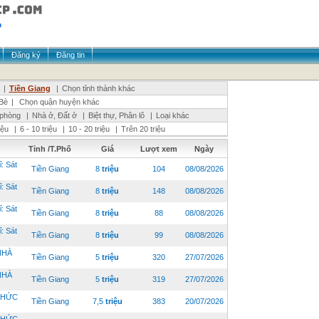
Đăng ký
Đăng tin
|
Tiền Giang
|
Chọn tỉnh thành khác
Bè
|
Chọn quận huyện khác
 phòng
|
Nhà ở, Đất ở
|
Biệt thự, Phân lô
|
Loại khác
riệu
|
6 - 10 triệu
|
10 - 20 triệu
|
Trên 20 triệu
Tỉnh /T.Phố
Giá
Lượt xem
Ngày
 Sát
Tiền Giang
8
triệu
104
08/08/2026
 Sát
Tiền Giang
8
triệu
148
08/08/2026
 Sát
Tiền Giang
8
triệu
88
08/08/2026
 Sát
Tiền Giang
8
triệu
99
08/08/2026
NHÀ
Tiền Giang
5
triệu
320
27/07/2026
NHÀ
Tiền Giang
5
triệu
319
27/07/2026
 THỨC
Tiền Giang
7,5
triệu
383
20/07/2026