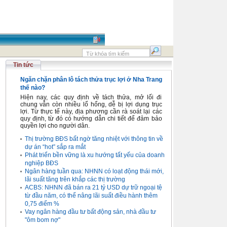
Tin tức
Ngăn chặn phân lô tách thửa trục lợi ở Nha Trang
thế nào?
Hiện nay, các quy định về tách thửa, mở lối đi
chung vẫn còn nhiều lổ hổng, dễ bị lợi dụng trục
lợi. Từ thực tế này, địa phương cần rà soát lại các
quy định, từ đó có hướng dẫn chi tiết để đảm bảo
quyền lợi cho người dân.
Thị trường BĐS bất ngờ tăng nhiệt với thông tin về
dự án “hot” sắp ra mắt
Phát triển bền vững là xu hướng tất yếu của doanh
nghiệp BĐS
Ngân hàng tuần qua: NHNN có loạt động thái mới,
lãi suất tăng trên khắp các thị trường
ACBS: NHNN đã bán ra 21 tỷ USD dự trữ ngoại tệ
từ đầu năm, có thể nâng lãi suất điều hành thêm
0,75 điểm %
Vay ngân hàng đầu tư bất động sản, nhà đầu tư
"ôm bom nợ"