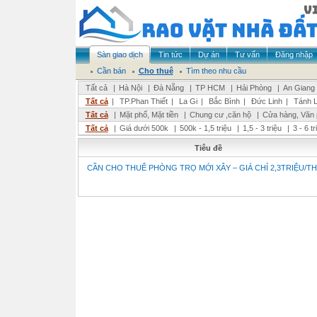
Sàn giao dịch
Tin tức
Dự án
Tư vấn
Đăng nhập
Cần bán
Cho thuê
Tìm theo nhu cầu
Tất cả
|
Hà Nội
|
Đà Nẵng
|
TP HCM
|
Hải Phòng
|
An Giang
Tất cả
|
TP.Phan Thiết
|
La Gi
|
Bắc Bình
|
Đức Linh
|
Tánh L
Tất cả
|
Mặt phố, Mặt tiền
|
Chung cư ,căn hộ
|
Cửa hàng, Văn
Tất cả
|
Giá dưới 500k
|
500k - 1,5 triệu
|
1,5 - 3 triệu
|
3 - 6 t
Tiêu đề
CẦN CHO THUÊ PHÒNG TRỌ MỚI XÂY – GIÁ CHỈ 2,3TRIỆU/T