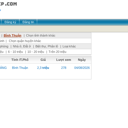
Đăng ký
Đăng tin
|
Bình Thuận
|
Chọn tỉnh thành khác
inh
|
Chọn quận huyện khác
 phòng
|
Nhà ở, Đất ở
|
Biệt thự, Phân lô
|
Loại khác
riệu
|
6 - 10 triệu
|
10 - 20 triệu
|
Trên 20 triệu
Tỉnh /T.Phố
Giá
Lượt xem
Ngày
HÁNG
Bình Thuận
2,3
triệu
278
04/08/2026