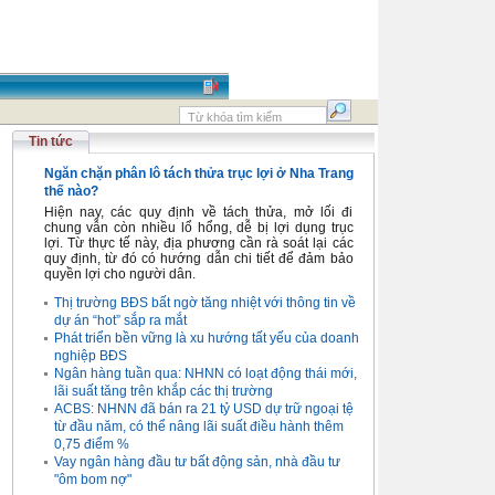
Tin tức
Ngăn chặn phân lô tách thửa trục lợi ở Nha Trang
thế nào?
Hiện nay, các quy định về tách thửa, mở lối đi
chung vẫn còn nhiều lổ hổng, dễ bị lợi dụng trục
lợi. Từ thực tế này, địa phương cần rà soát lại các
quy định, từ đó có hướng dẫn chi tiết để đảm bảo
quyền lợi cho người dân.
Thị trường BĐS bất ngờ tăng nhiệt với thông tin về
dự án “hot” sắp ra mắt
Phát triển bền vững là xu hướng tất yếu của doanh
nghiệp BĐS
Ngân hàng tuần qua: NHNN có loạt động thái mới,
lãi suất tăng trên khắp các thị trường
ACBS: NHNN đã bán ra 21 tỷ USD dự trữ ngoại tệ
từ đầu năm, có thể nâng lãi suất điều hành thêm
0,75 điểm %
Vay ngân hàng đầu tư bất động sản, nhà đầu tư
"ôm bom nợ"