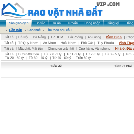
Sàn giao dịch
Tin tức
Dự án
Tư vấn
Đăng nhập
Đăng ký
Đăng 
Cần bán
Cho thuê
Tìm theo nhu cầu
Tất cả
|
Hà Nội
|
Đà Nẵng
|
TP HCM
|
Hải Phòng
|
An Giang
|
Bình Định
|
Chọn
Tất cả
|
TP.Quy Nhơn
|
An Nhơn
|
Hoài Nhơn
|
Phù Cát
|
Tuy Phước
|
Vĩnh Thạ
Tất cả
|
Mặt phố, Mặt tiền
|
Chung cư ,căn hộ
|
Cửa hàng, Văn phòng
|
Nhà ở, Đất 
Tất cả
|
Dưới 500 triệu
|
Từ 500 -1 tỷ
|
Từ 1 -2 tỷ
|
Từ 2 -3 tỷ
|
Từ 3 – 5 tỷ
|
Từ 5 –
|
Từ 20 - 30 tỷ
|
Từ 30 - 40 tỷ
|
Từ 40 - 60 tỷ
|
Trên 60 tỷ
Tiêu đề
Tỉnh /T.Phố