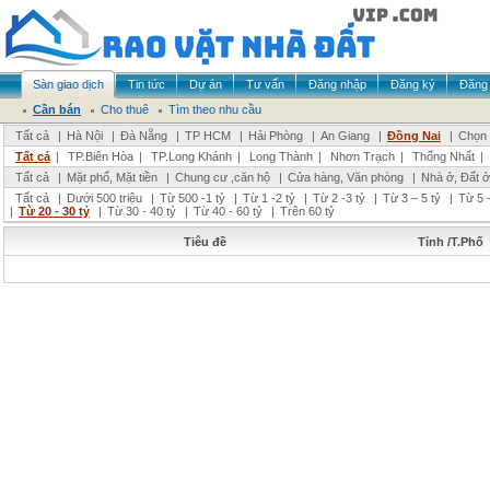
Sàn giao dịch
Tin tức
Dự án
Tư vấn
Đăng nhập
Đăng ký
Đăng 
Cần bán
Cho thuê
Tìm theo nhu cầu
Tất cả
|
Hà Nội
|
Đà Nẵng
|
TP HCM
|
Hải Phòng
|
An Giang
|
Đồng Nai
|
Chọn 
Tất cả
|
TP.Biên Hòa
|
TP.Long Khánh
|
Long Thành
|
Nhơn Trạch
|
Thống Nhất
|
Tất cả
|
Mặt phố, Mặt tiền
|
Chung cư ,căn hộ
|
Cửa hàng, Văn phòng
|
Nhà ở, Đất ở
Tất cả
|
Dưới 500 triệu
|
Từ 500 -1 tỷ
|
Từ 1 -2 tỷ
|
Từ 2 -3 tỷ
|
Từ 3 – 5 tỷ
|
Từ 5 –
|
Từ 20 - 30 tỷ
|
Từ 30 - 40 tỷ
|
Từ 40 - 60 tỷ
|
Trên 60 tỷ
Tiêu đề
Tỉnh /T.Phố