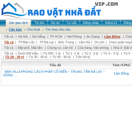
Sàn giao dịch
Tin tức
Dự án
Tư vấn
Đăng nhập
Đăng ký
Đăng 
Cần bán
Cho thuê
Tìm theo nhu cầu
Tất cả
|
Hà Nội
|
Đà Nẵng
|
TP HCM
|
Hải Phòng
|
An Giang
|
Lâm Đồng
|
Chọn
Tất cả
|
TP.Bảo Lộc
|
TP.Đà Lạt
|
Đức Trọng
|
Lâm Hà
|
Di Linh
|
Chọn quận huy
Tất cả
|
Mặt phố, Mặt tiền
|
Chung cư ,căn hộ
|
Cửa hàng, Văn phòng
|
Nhà ở, Đất ở
Tất cả
|
Dưới 500 triệu
|
Từ 500 -1 tỷ
|
Từ 1 -2 tỷ
|
Từ 2 -3 tỷ
|
Từ 3 – 5 tỷ
|
Từ 5 –
|
Từ 20 - 30 tỷ
|
Từ 30 - 40 tỷ
|
Từ 40 - 60 tỷ
|
Trên 60 tỷ
Tiêu đề
Tỉnh /T.Phố
BÁN VILLA PHONG CÁCH PHÁP CỔ ĐIỂN – TRUNG TÂM ĐÀ LẠT –
Lâm Đồng
DÒNG ...