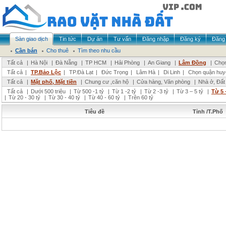
Sàn giao dịch
Tin tức
Dự án
Tư vấn
Đăng nhập
Đăng ký
Đăng 
Cần bán
Cho thuê
Tìm theo nhu cầu
Tất cả
|
Hà Nội
|
Đà Nẵng
|
TP HCM
|
Hải Phòng
|
An Giang
|
Lâm Đồng
|
Chọn
Tất cả
|
TP.Bảo Lộc
|
TP.Đà Lạt
|
Đức Trọng
|
Lâm Hà
|
Di Linh
|
Chọn quận huy
Tất cả
|
Mặt phố, Mặt tiền
|
Chung cư ,căn hộ
|
Cửa hàng, Văn phòng
|
Nhà ở, Đất
Tất cả
|
Dưới 500 triệu
|
Từ 500 -1 tỷ
|
Từ 1 -2 tỷ
|
Từ 2 -3 tỷ
|
Từ 3 – 5 tỷ
|
Từ 5 
|
Từ 20 - 30 tỷ
|
Từ 30 - 40 tỷ
|
Từ 40 - 60 tỷ
|
Trên 60 tỷ
Tiêu đề
Tỉnh /T.Phố