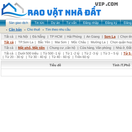
Sàn giao dịch
Tin tức
Dự án
Tư vấn
Đăng nhập
Đăng ký
Đăng 
Cần bán
Cho thuê
Tìm theo nhu cầu
Tất cả
|
Hà Nội
|
Đà Nẵng
|
TP HCM
|
Hải Phòng
|
An Giang
|
Sơn La
|
Chọn tỉ
Tất cả
|
TP.Sơn La
|
Bắc Yên
|
Mai Sơn
|
Mộc Châu
|
Mường La
|
Chọn quận huy
Tất cả
|
Mặt phố, Mặt tiền
|
Chung cư ,căn hộ
|
Cửa hàng, Văn phòng
|
Nhà ở, Đất
Tất cả
|
Dưới 500 triệu
|
Từ 500 -1 tỷ
|
Từ 1 -2 tỷ
|
Từ 2 -3 tỷ
|
Từ 3 – 5 tỷ
|
Từ 5 
|
Từ 20 - 30 tỷ
|
Từ 30 - 40 tỷ
|
Từ 40 - 60 tỷ
|
Trên 60 tỷ
Tiêu đề
Tỉnh /T.Phố