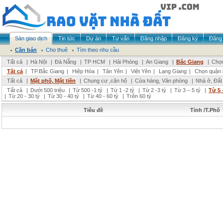
Sàn giao dịch
Tin tức
Dự án
Tư vấn
Đăng nhập
Đăng ký
Đăng 
Cần bán
Cho thuê
Tìm theo nhu cầu
Tất cả
|
Hà Nội
|
Đà Nẵng
|
TP HCM
|
Hải Phòng
|
An Giang
|
Bắc Giang
|
Chọn
Tất cả
|
TP.Bắc Giang
|
Hiệp Hòa
|
Tân Yên
|
Việt Yên
|
Lạng Giang
|
Chọn quận 
Tất cả
|
Mặt phố, Mặt tiền
|
Chung cư ,căn hộ
|
Cửa hàng, Văn phòng
|
Nhà ở, Đất
Tất cả
|
Dưới 500 triệu
|
Từ 500 -1 tỷ
|
Từ 1 -2 tỷ
|
Từ 2 -3 tỷ
|
Từ 3 – 5 tỷ
|
Từ 5 
|
Từ 20 - 30 tỷ
|
Từ 30 - 40 tỷ
|
Từ 40 - 60 tỷ
|
Trên 60 tỷ
Tiêu đề
Tỉnh /T.Phố